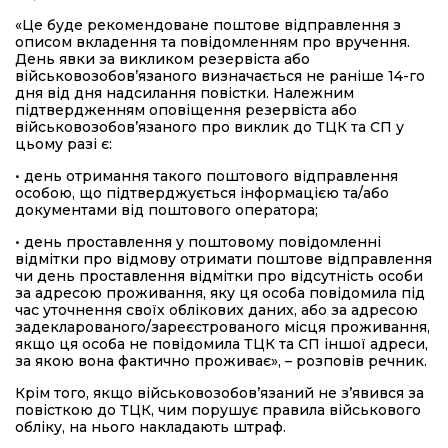
«Це буде рекомендоване поштове відправлення з
описом вкладення та повідомленням про вручення.
День явки за викликом резервіста або
військовозобов’язаного визначається не раніше 14-го
дня від дня надсилання повістки. Належним
підтвердженням оповіщення резервіста або
військовозобов’язаного про виклик до ТЦК та СП у
цьому разі є:
• день отримання такого поштового відправлення
особою, що підтверджується інформацією та/або
документами від поштового оператора;
• день проставлення у поштовому повідомленні
відмітки про відмову отримати поштове відправлення
чи день проставлення відмітки про відсутність особи
за адресою проживання, яку ця особа повідомила під
час уточнення своїх облікових даних, або за адресою
задекларованого/зареєстрованого місця проживання,
якщо ця особа не повідомила ТЦК та СП іншої адреси,
за якою вона фактично проживає», – розповів речник.
Крім того, якщо військовозобов’язаний не з’явився за
повісткою до ТЦК, чим порушує правила військового
обліку, на нього накладають штраф.