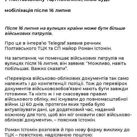
мобілізація після 16 липня
Після 16 липня на вулицях країни може бути більше
військових патрулів.
Про це в інтерв’ю Telegraf заявив речник
Полтавського ТЦК та СП майор Роман Істомін.
На запитання, чи поменшає військових патрулів на
вулицях після 16 липня, він заявив: “Можливо, навіть
побільшає. Важко сказати”.
«Перевірка військово-облікових документів так само
належить і до компетенції поліції. Тож до перевірок
документів військовозобов’язані мають бути завжди
готовими. Та ніхто ж і не скасовував правил
військового обліку, які існували до повномасштабної
війни. Ці 60 днів, протягом яких треба було
актуалізувати дані, це додатковий час, наданий
кожному для того, щоб він міг оновити свої військово-
облікові документи», – пояснив Істомін.
Роман Істомін розповів й про нову форму виклику до
ТЦК – повісткою, надісланою поштою: