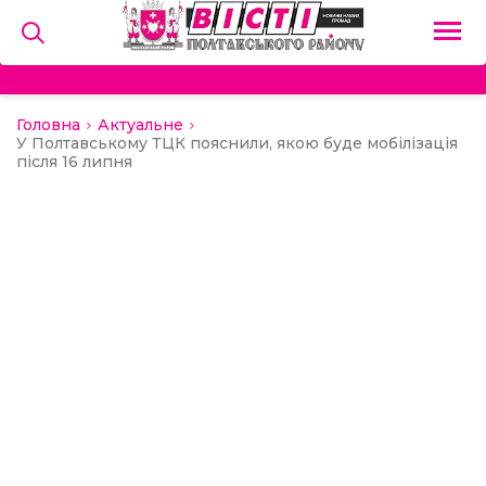
Головна
Актуальне
на
У Полтавському ТЦК пояснили, якою буде мобілізація
після 16 липня
и
льство
ний сектор
алерея
о
ди