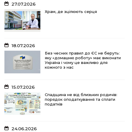
27.07.2026
18.07.2026
Храм, де зцілюють серця
Без чесних правил до ЄС не беруть:
яку «домашню роботу» має виконати
Україна і чому це важливо для
кожного з нас
18.07.2026
15.07.2026
Без чесних правил до ЄС не беруть:
яку «домашню роботу» має виконати
Спадщина не від близьких родичів:
Україна і чому це важливо для
порядок оподаткування та сплати
кожного з нас
податків
15.07.2026
10.07.2026
Спадщина не від близьких родичів:
порядок оподаткування та сплати
«Юрасику, моє серце кричить і
податків
болить…»
24.06.2026