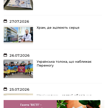
27.07.2026
Храм, де зцілюють серця
26.07.2026
Українська толока, що наближає
Перемогу
25.07.2026
Наші медики – святий оберіг, що
дарує надію, турботу і здоров’я