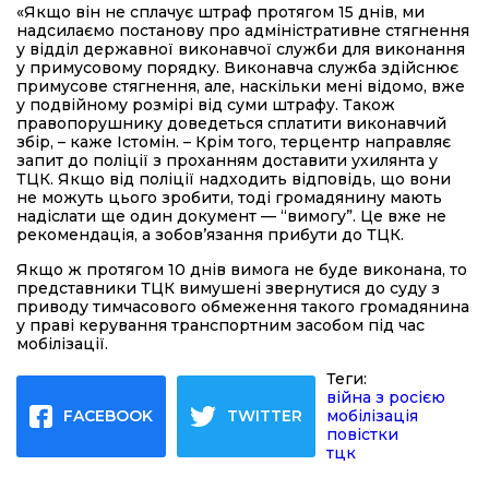
«Якщо він не сплачує штраф протягом 15 днів, ми
надсилаємо постанову про адміністративне стягнення
у відділ державної виконавчої служби для виконання
у примусовому порядку. Виконавча служба здійснює
примусове стягнення, але, наскільки мені відомо, вже
у подвійному розмірі від суми штрафу. Також
правопорушнику доведеться сплатити виконавчий
збір, – каже Істомін. – Крім того, терцентр направляє
запит до поліції з проханням доставити ухилянта у
ТЦК. Якщо від поліції надходить відповідь, що вони
не можуть цього зробити, тоді громадянину мають
надіслати ще один документ — “вимогу”. Це вже не
рекомендація, а зобов’язання прибути до ТЦК.
Якщо ж протягом 10 днів вимога не буде виконана, то
представники ТЦК вимушені звернутися до суду з
приводу тимчасового обмеження такого громадянина
у праві керування транспортним засобом під час
мобілізації.
Теги:
війна з росією
FACEBOOK
TWITTER
мобілізація
повістки
тцк