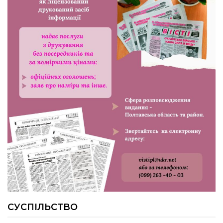
24.07.2026
Попри примхи погоди – з вірою в
урожай: як жнивують на полях ПП
«імені Калашника»
23.07.2026
У Розсошенцях встановили
меморіальну дошку на честь
захисника Дениса Дудки
22.07.2026
Волейболістки Щербанівської
громади вибороли «золото»
обласних змагань
СУСПІЛЬСТВО