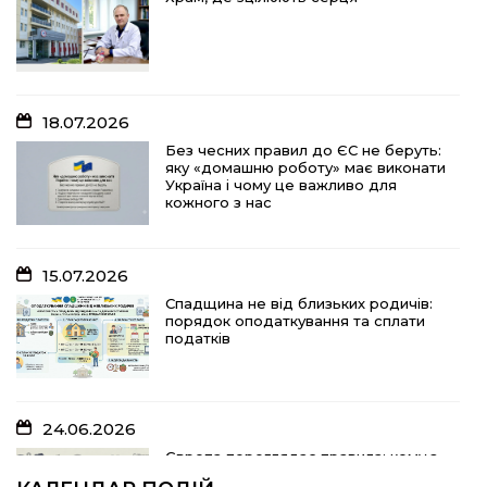
Без чесних правил до ЄС не беруть:
яку «домашню роботу» має виконати
Україна і чому це важливо для
кожного з нас
18.07.2026
15.07.2026
Без чесних правил до ЄС не беруть:
яку «домашню роботу» має виконати
Спадщина не від близьких родичів:
Україна і чому це важливо для
порядок оподаткування та сплати
кожного з нас
податків
15.07.2026
10.07.2026
Спадщина не від близьких родичів:
порядок оподаткування та сплати
«Юрасику, моє серце кричить і
податків
болить…»
24.06.2026
05.07.2026
Європа переглядає правила: кому з
українських біженців можуть
Шлях до тебе