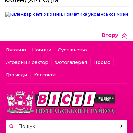
КАЛЕНДАР ПОДІЙ
відмовити у захисті
23.06.2026
04.07.2026
Брак людей та воєнні ризики: що
Вгору
заважає українському бізнесу
На Полтавщині розпочали жнива!
працювати
Головна
Новини
Суспільство
Аграрний сектор
Фотогалерея
Промо
17.06.2026
Громади
Контакти
25.06.2026
Задекларуйте зброю!
Як у Щербанівській громаді будують
систему підтримки ментального
здоров’я: досвід, яким діляться з
іншими громадами
15.06.2026
24.06.2026
Наслідки смертельної аварії у Києві:
як уряд планує карати затятих
Європа переглядає правила: кому з
порушників ПДР
українських біженців можуть