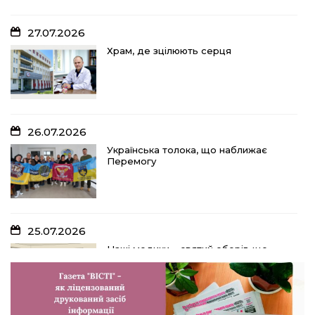
27.07.2026
Храм, де зцілюють серця
26.07.2026
Українська толока, що наближає
Перемогу
25.07.2026
Наші медики – святий оберіг, що
дарує надію, турботу і здоров’я