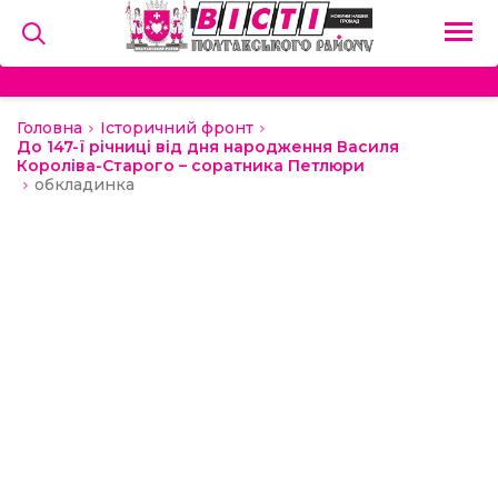
Головна
Історичний фронт
на
До 147-ї річниці від дня народження Василя
Короліва-Старого – соратника Петлюри
обкладинка
и
льство
ний сектор
алерея
о
ди