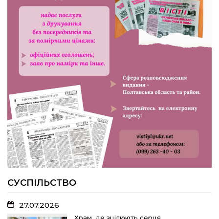
24.07.2026
Попри примхи погоди – з вірою в
урожай: як жнивують на полях ПП
«імені Калашника»
23.07.2026
У Розсошенцях встановили
меморіальну дошку на честь
захисника Дениса Дудки
22.07.2026
Волейболістки Щербанівської
громади вибороли «золото»
обласних змагань
СУСПІЛЬСТВО
27.07.2026
18.07.2026
Храм, де зцілюють серця