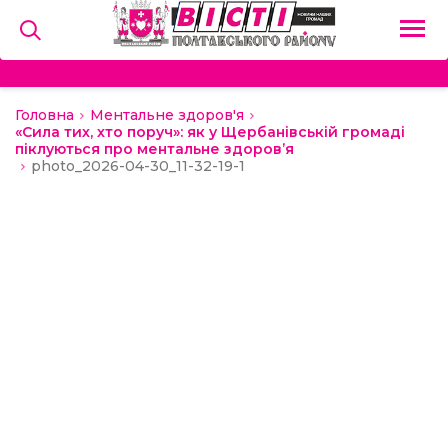
Головна
Ментальне здоров'я
на
«Сила тих, хто поруч»: як у Щербанівській громаді
піклуються про ментальне здоров’я
photo_2026-04-30_11-32-19-1
и
льство
ний сектор
алерея
о
ди