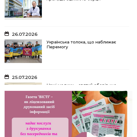
26.07.2026
Українська толока, що наближає
Перемогу
25.07.2026
Наші медики – святий оберіг, що
дарує надію, турботу і здоров’я
24.07.2026
Попри примхи погоди – з вірою в
урожай: як жнивують на полях ПП