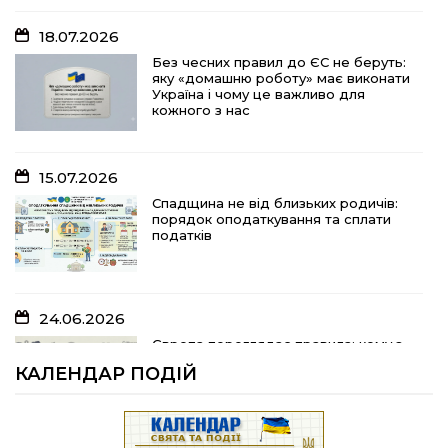
18.07.2026
15.07.2026
Без чесних правил до ЄС не беруть:
яку «домашню роботу» має виконати
Спадщина не від близьких родичів:
Україна і чому це важливо для
порядок оподаткування та сплати
кожного з нас
податків
15.07.2026
10.07.2026
Спадщина не від близьких родичів:
порядок оподаткування та сплати
«Юрасику, моє серце кричить і
податків
болить…»
24.06.2026
05.07.2026
Європа переглядає правила: кому з
українських біженців можуть
Шлях до тебе
КАЛЕНДАР ПОДІЙ
відмовити у захисті