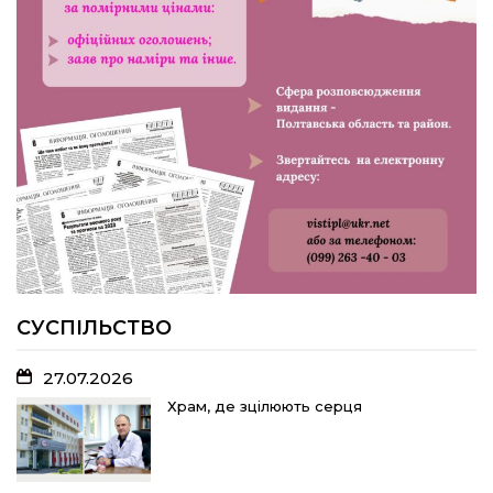
«імені Калашника»
23.07.2026
У Розсошенцях встановили
меморіальну дошку на честь
захисника Дениса Дудки
22.07.2026
Волейболістки Щербанівської
громади вибороли «золото»
обласних змагань
СУСПІЛЬСТВО
27.07.2026
18.07.2026
Храм, де зцілюють серця
Без чесних правил до ЄС не беруть:
яку «домашню роботу» має виконати
Україна і чому це важливо для
кожного з нас