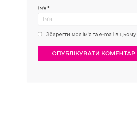
Ім'я
*
Зберегти моє ім'я та e-mail в цьом