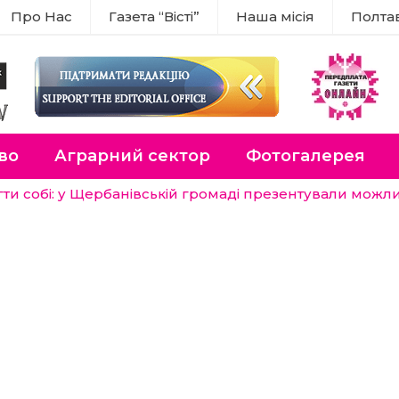
Про Нас
Газета “Вісті”
Наша місія
Полта
во
Аграрний сектор
Фотогалерея
ти собі: у Щербанівській громаді презентували можл