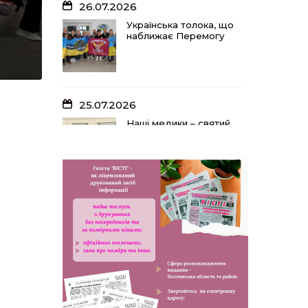
26.07.2026
Українська толока, що
наближає Перемогу
25.07.2026
Наші медики – святий
оберіг, що дарує
надію, турботу і
здоров’я
24.07.2026
Попри примхи погоди
– з вірою в урожай: як
жнивують на полях
ПП «імені Калашника»
23.07.2026