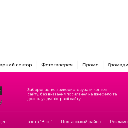
арний сектор
Фотогалерея
Промо
Громад
Забороняється використовувати контент
сайту, без вказання посилання на джерело та
дозволу адміністрації сайту.
ені.
Газета “Вісті”
Полтавський район
Рекламо