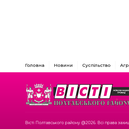
Головна
Новини
Суспільство
Агр
Вісті Полтавського району @2026. Всі права захищ