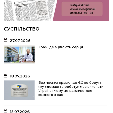
22.07.2026
Волейболістки Щербанівської
громади вибороли «золото»
обласних змагань
СУСПІЛЬСТВО
27.07.2026
18.07.2026
Храм, де зцілюють серця
Без чесних правил до ЄС не беруть:
яку «домашню роботу» має виконати
Україна і чому це важливо для
кожного з нас
18.07.2026
15.07.2026
Без чесних правил до ЄС не беруть:
яку «домашню роботу» має виконати
Спадщина не від близьких родичів:
Україна і чому це важливо для
порядок оподаткування та сплати
кожного з нас
податків
15.07.2026