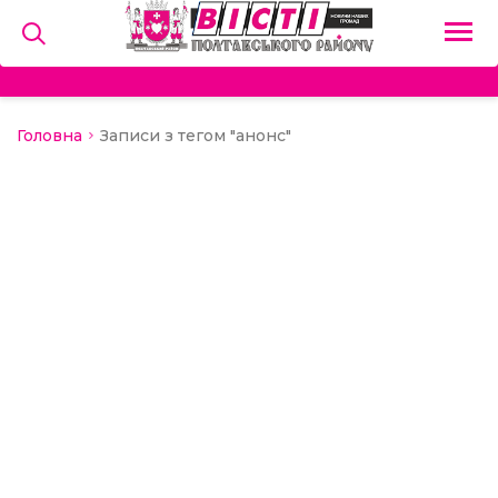
Головна
Записи з тегом "анонс"
на
и
льство
ний сектор
алерея
о
ди