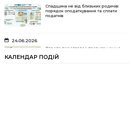
10.07.2026
Спадщина не від близьких родичів:
порядок оподаткування та сплати
«Юрасику, моє серце кричить і
податків
болить…»
24.06.2026
05.07.2026
Європа переглядає правила: кому з
українських біженців можуть
Шлях до тебе
КАЛЕНДАР ПОДІЙ
відмовити у захисті
23.06.2026
04.07.2026
Брак людей та воєнні ризики: що
заважає українському бізнесу
На Полтавщині розпочали жнива!
працювати
17.06.2026
25.06.2026
Задекларуйте зброю!