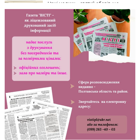
Наші медики – святий оберіг, що
дарує надію, турботу і здоров’я
24.07.2026
Попри примхи погоди – з вірою в
урожай: як жнивують на полях ПП
«імені Калашника»
23.07.2026
У Розсошенцях встановили
меморіальну дошку на честь
захисника Дениса Дудки
22.07.2026
Волейболістки Щербанівської