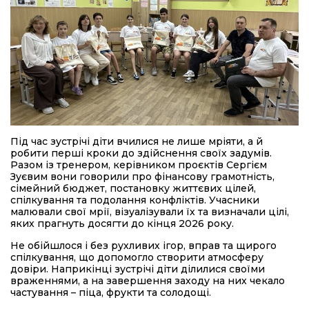
Під час зустрічі діти вчилися не лише мріяти, а й
робити перші кроки до здійснення своїх задумів.
Разом із тренером, керівником проєктів Сергієм
Зуєвим вони говорили про фінансову грамотність,
сімейний бюджет, постановку життєвих цілей,
спілкування та подолання конфліктів. Учасники
малювали свої мрії, візуалізували їх та визначали цілі,
яких прагнуть досягти до кінця 2026 року.
Не обійшлося і без рухливих ігор, вправ та щирого
спілкування, що допомогло створити атмосферу
довіри. Наприкінці зустрічі діти ділилися своїми
враженнями, а на завершення заходу на них чекало
частування – піца, фрукти та солодощі.