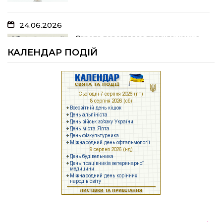
24.06.2026
05.07.2026
Європа переглядає правила: кому з
українських біженців можуть
Шлях до тебе
КАЛЕНДАР ПОДІЙ
відмовити у захисті
23.06.2026
04.07.2026
Брак людей та воєнні ризики: що
заважає українському бізнесу
На Полтавщині розпочали жнива!
працювати
17.06.2026
25.06.2026
Задекларуйте зброю!
Як у Щербанівській громаді будують
систему підтримки ментального
здоров’я: досвід, яким діляться з
іншими громадами