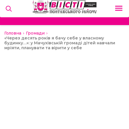
Головна
Громади
на
«Через десять років я бачу себе у власному
будинку…»: у Мачухівській громаді дітей навчали
мріяти, планувати та вірити у себе
и
льство
ний сектор
алерея
о
ди