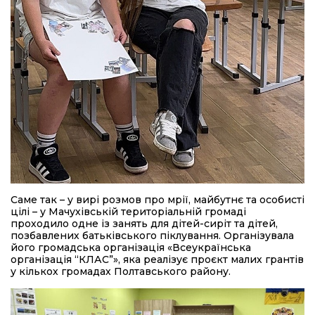
Саме так – у вирі розмов про мрії, майбутнє та особисті
цілі – у Мачухівській територіальній громаді
проходило одне із занять для дітей-сиріт та дітей,
позбавлених батьківського піклування. Організувала
його громадська організація «Всеукраїнська
організація “КЛАС”», яка реалізує проєкт малих грантів
у кількох громадах Полтавського району.