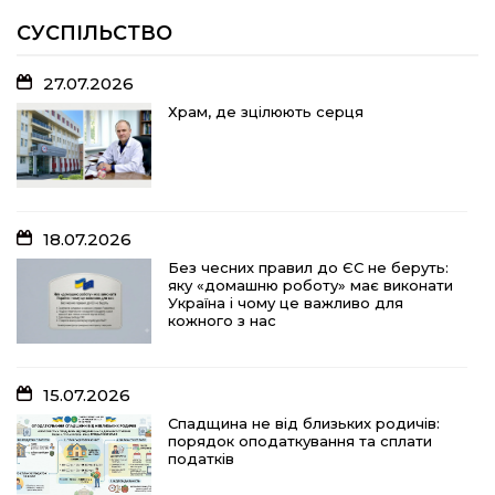
громади вибороли «золото»
обласних змагань
СУСПІЛЬСТВО
27.07.2026
18.07.2026
Храм, де зцілюють серця
Без чесних правил до ЄС не беруть:
яку «домашню роботу» має виконати
Україна і чому це важливо для
кожного з нас
18.07.2026
15.07.2026
Без чесних правил до ЄС не беруть:
яку «домашню роботу» має виконати
Спадщина не від близьких родичів:
Україна і чому це важливо для
порядок оподаткування та сплати
кожного з нас
податків
15.07.2026
10.07.2026
Спадщина не від близьких родичів:
порядок оподаткування та сплати
«Юрасику, моє серце кричить і
податків
болить…»