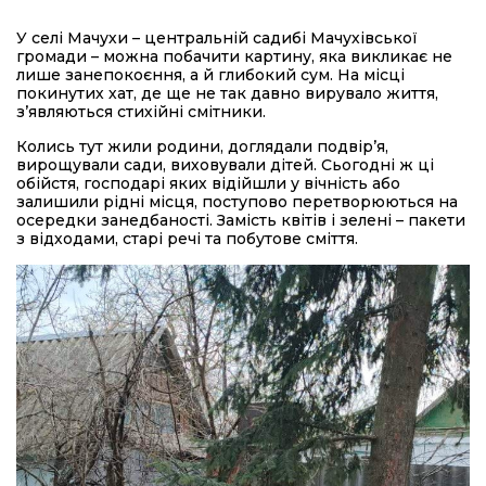
У селі Мачухи – центральній садибі Мачухівської
громади – можна побачити картину, яка викликає не
лише занепокоєння, а й глибокий сум. На місці
покинутих хат, де ще не так давно вирувало життя,
з’являються стихійні смітники.
Колись тут жили родини, доглядали подвір’я,
вирощували сади, виховували дітей. Сьогодні ж ці
обійстя, господарі яких відійшли у вічність або
залишили рідні місця, поступово перетворюються на
осередки занедбаності. Замість квітів і зелені – пакети
з відходами, старі речі та побутове сміття.