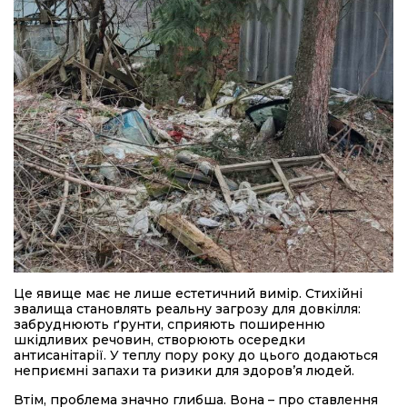
Це явище має не лише естетичний вимір. Стихійні
звалища становлять реальну загрозу для довкілля:
забруднюють ґрунти, сприяють поширенню
шкідливих речовин, створюють осередки
антисанітарії. У теплу пору року до цього додаються
неприємні запахи та ризики для здоров’я людей.
Втім, проблема значно глибша. Вона – про ставлення