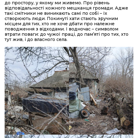
до простору, у якому ми живемо. Про рівень
відповідальності кожного мешканця громади. Адже
такі смітники не виникають самі по собі – їх
створюють люди. Покинуті хати стають зручним
місцем для тих, хто не хоче дбати про належне
поводження з відходами. І водночас – символом
втрати поваги: до чужої праці, до пам’яті про тих, хто
тут жив, і до власного села.