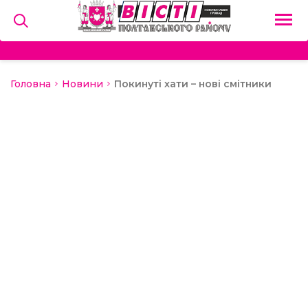
Головна
Новини
Покинуті хати – нові смітники
на
и
льство
ний сектор
алерея
о
ди