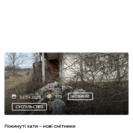
кти
“Вісті”
ський район
модавцям
975
НОВИНИ
02.04.2026
СУСПІЛЬСТВО
Покинуті хати – нові смітники