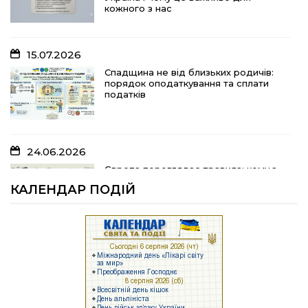
порядок оподаткування та сплати
кожного з нас
податків
15.07.2026
10.07.2026
Спадщина не від близьких родичів:
порядок оподаткування та сплати
«Юрасику, моє серце кричить і
податків
болить…»
24.06.2026
05.07.2026
Європа переглядає правила: кому з
українських біженців можуть
Шлях до тебе
КАЛЕНДАР ПОДІЙ
відмовити у захисті
23.06.2026
04.07.2026
Брак людей та воєнні ризики: що
заважає українському бізнесу
На Полтавщині розпочали жнива!
працювати