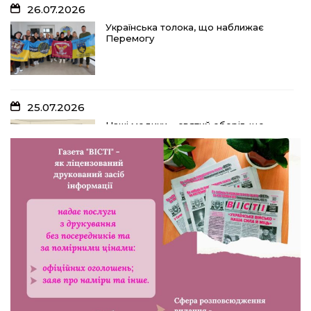
26.07.2026
Українська толока, що наближає
Перемогу
25.07.2026
Наші медики – святий оберіг, що
дарує надію, турботу і здоров’я
24.07.2026
Попри примхи погоди – з вірою в
урожай: як жнивують на полях ПП
«імені Калашника»
23.07.2026