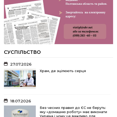
У Розсошенцях встановили
меморіальну дошку на честь
захисника Дениса Дудки
22.07.2026
Волейболістки Щербанівської
громади вибороли «золото»
обласних змагань
СУСПІЛЬСТВО
27.07.2026
18.07.2026
Храм, де зцілюють серця
Без чесних правил до ЄС не беруть:
яку «домашню роботу» має виконати
Україна і чому це важливо для
кожного з нас
18.07.2026
15.07.2026
Без чесних правил до ЄС не беруть:
яку «домашню роботу» має виконати
Спадщина не від близьких родичів:
Україна і чому це важливо для