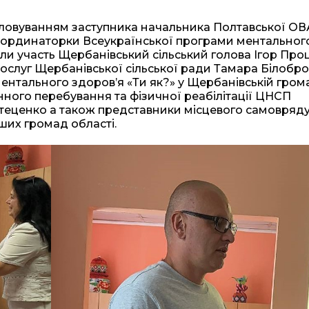
головуванням заступника начальника Полтавської ОВ
координаторки Всеукраїнської програми ментальног
ли участь Щербанівський сільський голова Ігор Про
слуг Щербанівської сільської ради Тамара Білобро
ентального здоров’я «Ти як?» у Щербанівській гром
нного перебування та фізичної реабілітації ЦНСП
теценко а також представники місцевого самовряду
нших громад області.