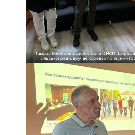
Тамара Білоброва, директорка ЦНСП Щербані
сільської ради, вручає коровай почесним го