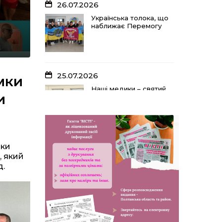
26.07.2026
Українська толока, що
наближає Перемогу
25.07.2026
мки
Наші медики – святий
и
оберіг, що дарує
надію, турботу і
здоров’я
мки
24.07.2026
, який
Попри примхи погоди
д.
– з вірою в урожай: як
жнивують на полях
ПП «імені Калашника»
23.07.2026