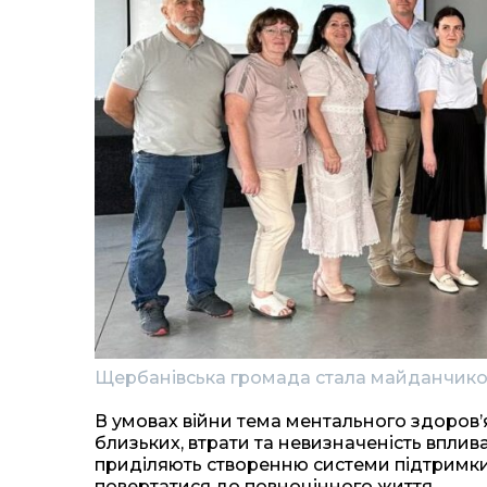
Щербанівська громада стала майданчиком
В умовах війни тема ментального здоров’
близьких, втрати та невизначеність впли
приділяють створенню системи підтримки
повертатися до повноцінного життя.