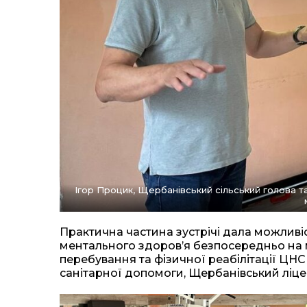
Ігор Процик, Щербанівський сільський голова 
Практична частина зустрічі дала можливі
ментального здоров’я безпосередньо на м
перебування та фізичної реабілітації ЦН
санітарної допомоги, Щербанівський ліце