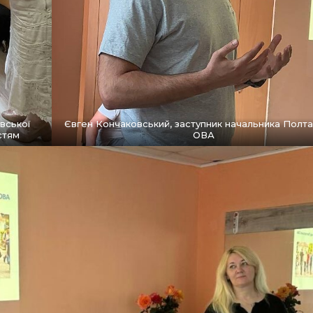
вської
Євген Кончаковський, заступник начальника Полта
стям
ОВА