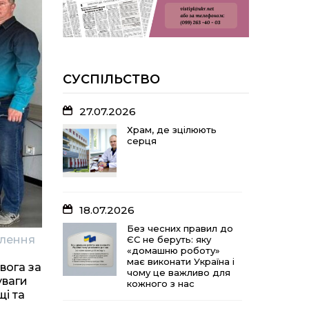
У Розсошенцях
встановили
меморіальну дошку на
честь захисника
Дениса Дудки
СУСПІЛЬСТВО
22.07.2026
27.07.2026
Волейболістки
Щербанівської
Храм, де зцілюють
громади вибороли
серця
«золото» обласних
змагань
18.07.2026
18.07.2026
Без чесних правил до
ЄС не беруть: яку
Без чесних правил до
«домашню роботу»
елення
ЄС не беруть: яку
має виконати Україна і
«домашню роботу»
чому це важливо для
має виконати Україна і
кожного з нас
вога за
чому це важливо для
уваги
кожного з нас
і та
15.07.2026