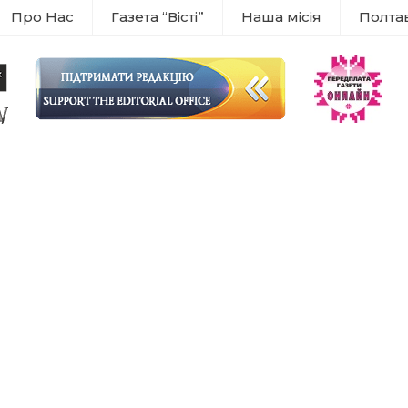
Про Нас
Газета “Вісті”
Наша місія
Полта