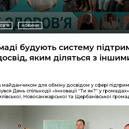
ОВ'Я
НОВИНИ
омаді будують систему підтри
досвід, яким діляться з іншим
 майданчиком для обміну досвідом у сфері підтри
увся День спільнодії «Інновації “Ти як?” у громадах»
илівської, Новосанжарської та Щербанівської грома