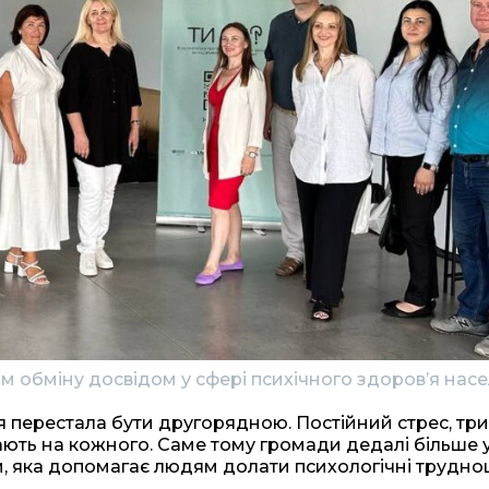
 обміну досвідом у сфері психічного здоров’я нас
я перестала бути другорядною. Постійний стрес, три
вають на кожного. Саме тому громади дедалі більше 
, яка допомагає людям долати психологічні труднощ