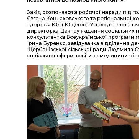
Захід розпочався з робочої наради під 
Євгена Кончаковського та регіональної 
здоров’я Юлії Ющенко. У заході також взя
директорка Центру надання соціальних по
консультантка Всеукраїнської програми м
Ірина Буренко, завідувачка відділення де
Щербанівської сільської ради Людмила С
соціальної сфери, освіти та медицини з і