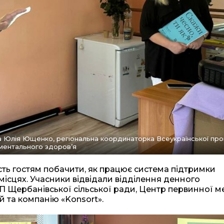
та Юлія Ющенко, регіональна координаторка Всеукраїнської пр
ментального здоров’я
сть гостям побачити, як працює система підтримки
ісцях. Учасники відвідали відділення денного
СП Щербанівської сільської ради, Центр первинної м
й та компанію «Konsort».