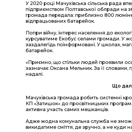
У 2020 році Мачухівська сільська рада в
підприємством Полтавської облради на збі
громада передала: приблизно 800 люмінес
відпрацьованих батарейок.
Попри війну, інтерес населення до еколог
курсуватиме Екобус селами громади. У жов
заздалегідь поінформовані. У школах, маг
батарейок.
«Приємно, що стільки людей проявили особ
зазначає Оксана Мельник. За її словами,
надалі.
Що далі
Мачухівська громада робить системні кро
КП «Затишок» до просвітницьких програм
активна участь самих мешканців.
Адже жодна комунальна служба не зможе 
викидатиме сміття, де зручно, а не куди н