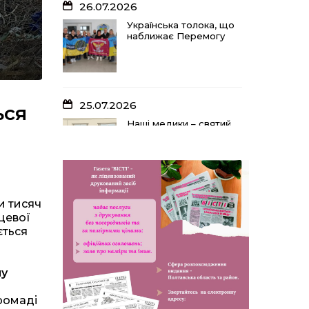
26.07.2026
Українська толока, що
наближає Перемогу
25.07.2026
ься
Наші медики – святий
оберіг, що дарує
надію, турботу і
здоров’я
и тисяч
24.07.2026
цевої
Попри примхи погоди
ється
– з вірою в урожай: як
жнивують на полях
ПП «імені Калашника»
му
громаді
23.07.2026