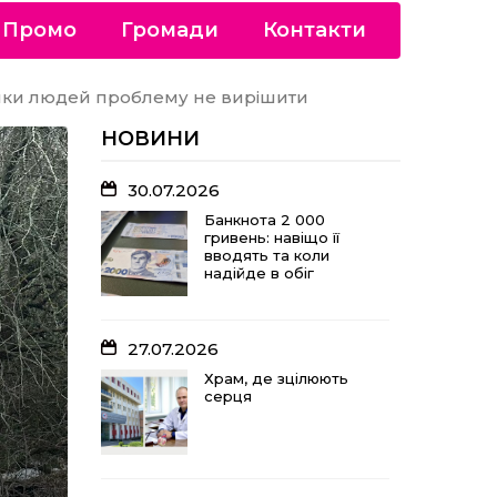
Промо
Громади
Контакти
римки людей проблему не вирішити
НОВИНИ
30.07.2026
Банкнота 2 000
гривень: навіщо її
вводять та коли
надійде в обіг
27.07.2026
Храм, де зцілюють
серця