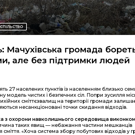
УСПІЛЬСТВО
ть: Мачухівська громада борет
ми, але без підтримки людей
ять 27 населених пунктів із населенням близько сем
у модель чистих і безпечних сіл. Попри зусилля міс
ихійних сміттєзвалищ на території громади залиша
ляються несанкціоновані точки скидання відходів.
ка з охорони навколишнього середовища виконко
чина таких явищ — небажання частини мешканців
 сміття. «Хоча система збору побутових відходів у 