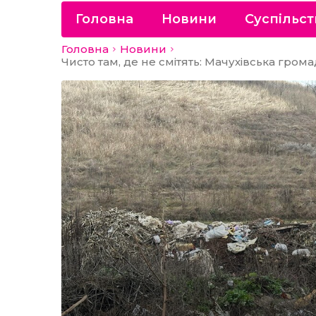
Головна
Новини
Суспільст
Головна
Новини
Чисто там, де не смітять: Мачухівська гро