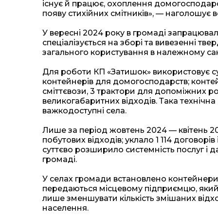
існує й працює, охоплення домогосподарс
появу стихійних смітників», — наголошує в
У вересні 2024 року в громаді запрацюва
спеціалізується на зборі та вивезенні тве
загального користування в належному сан
Для роботи КП «Затишок» використовує су
контейнерів для домогосподарств; контей
сміттєвози, 3 трактори для допоміжних р
великогабаритних відходів. Така технічна
важкодоступні села.
Лише за період жовтень 2024 — квітень 20
побутових відходів; уклало 1 114 договор
суттєво розширило системність послуг і да
громаді.
У селах громади встановлено контейнери д
передаються місцевому підприємцю, який
лише зменшувати кількість змішаних відхо
населення.