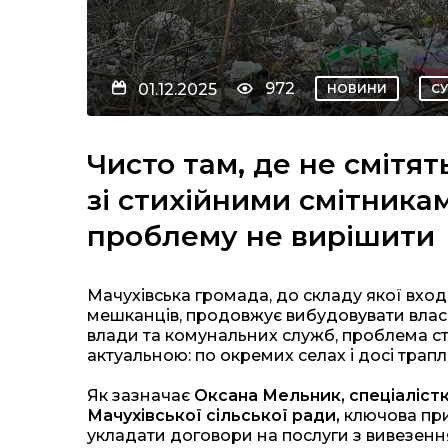
972
01.12.2025
НОВИНИ
С
Чисто там, де не смітя
зі стихійними смітника
проблему не вирішити
Мачухівська громада, до складу якої вход
мешканців, продовжує вибудовувати власн
влади та комунальних служб, проблема ст
актуальною: по окремих селах і досі трап
Як зазначає
Оксана Мельник, спеціаліст
Мачухівської сільської ради,
ключова при
укладати договори на послуги з вивезення