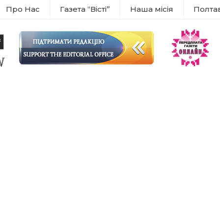
Про Нас
Газета “Вісті”
Наша місія
Полта