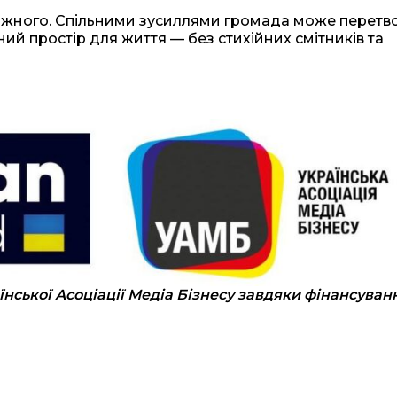
 кожного. Спільними зусиллями громада може перетв
ний простір для життя — без стихійних смітників та
їнської Асоціації Медіа Бізнесу завдяки фінансуван