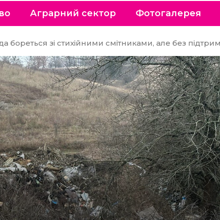
во
Аграрний сектор
Фотогалерея
мада бореться зі стихійними смітниками, але без підт