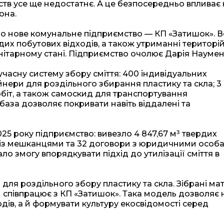
тв усе ще недостатнє. А це безпосередньо впливає 
она.
ло нове комунальне підприємство — КП «Затишок». 
рдих побутових відходів, а також утриманні територі
ітарному стані. Підприємство очолює Дарія Наумен
часну систему збору сміття: 400 індивідуальних
нери для роздільного збирання пластику та скла; 3
обіт, а також самоскид для транспортування
 база дозволяє покривати навіть віддалені та
25 року підприємство: вивезло 4 847,67 м³ твердих
ів із мешканцями та 32 договори з юридичними особ
ло змогу впорядкувати підхід до утилізації сміття в
ля роздільного збору пластику та скла. Зібрані ма
 співпрацює з КП «Затишок». Така модель дозволяє 
дів, а й формувати культуру екосвідомості серед