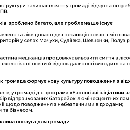
структури залишається — у громаді відчутна потреб
ПВ.
иків: зроблено багато, але проблема ще існує
влено та ліквідовано два несанкціоновані сміттєзв
торій у селах Мачухи, Судіївка, Шевченки, Полузір’
астина мешканців продовжує вивозити сміття в лісо
я екологічної освіти й відповідальності виходить на
: як громада формує нову культуру поводження з ві
лів, у громаді діє
програма «Екологічні ініціативи н
бір відпрацьованих батарейок, люмінесцентних ламп
анії щодо поводження з небезпечними відходами;
 та бізнесом.
ажлива послуга для громади