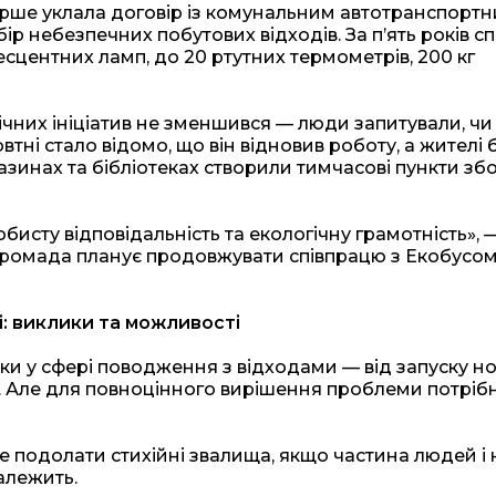
перше уклала договір із комунальним автотранспорт
р небезпечних побутових відходів. За п’ять років сп
центних ламп, до 20 ртутних термометрів, 200 кг
ічних ініціатив не зменшився — люди запитували, чи
тні стало відомо, що він відновив роботу, а жителі 
азинах та бібліотеках створили тимчасові пункти зб
исту відповідальність та екологічну грамотність», 
 громада планує продовжувати співпрацю з Екобусом
: виклики та можливості
ки у сфері поводження з відходами — від запуску н
. Але для повноцінного вирішення проблеми потріб
подолати стихійні звалища, якщо частина людей і 
алежить.