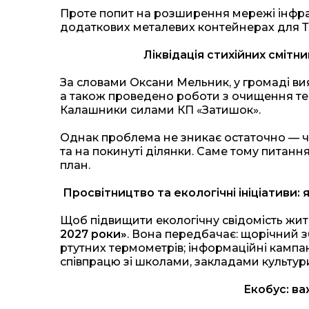
Проте попит на розширення мережі інфра
додаткових металевих контейнерах для Т
Ліквідація стихійних смітн
За словами Оксани Мельник, у громаді вия
а також проведено роботи з очищення тери
Калашники силами КП «Затишок».
Однак проблема не зникає остаточно — ч
та на покинуті ділянки. Саме тому питанн
план.
Просвітництво та екологічні ініціативи
Щоб підвищити екологічну свідомість жите
2027 роки»
. Вона передбачає: щорічний з
ртутних термометрів; інформаційні камп
співпрацю зі школами, закладами культури
Екобус: в