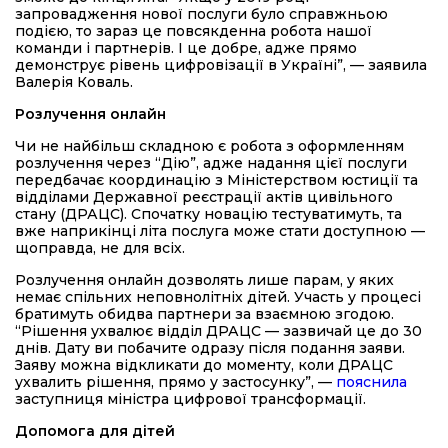
запровадження нової послуги було справжньою
подією, то зараз це повсякденна робота нашої
команди і партнерів. І це добре, адже прямо
демонструє рівень цифровізації в Україні”, — заявила
Валерія Коваль.
Розлучення онлайн
Чи не найбільш складною є робота з оформленням
розлучення через “Дію”, адже надання цієї послуги
передбачає координацію з Міністерством юстиції та
відділами Державної реєстрації актів цивільного
стану (ДРАЦС). Спочатку новацію тестуватимуть, та
вже наприкінці літа послуга може стати доступною —
щоправда, не для всіх.
Розлучення онлайн дозволять лише парам, у яких
немає спільних неповнолітніх дітей. Участь у процесі
братимуть обидва партнери за взаємною згодою.
“Рішення ухвалює відділ ДРАЦС — зазвичай це до 30
днів. Дату ви побачите одразу після подання заяви.
Заяву можна відкликати до моменту, коли ДРАЦС
ухвалить рішення, прямо у застосунку”, —
пояснила
заступниця міністра цифрової трансформації.
Допомога для дітей