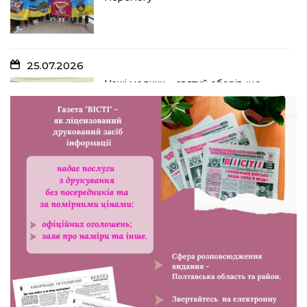
25.07.2026
Наші медики – святий оберіг, що
дарує надію, турботу і здоров’я
24.07.2026
Попри примхи погоди – з вірою в
урожай: як жнивують на полях ПП
«імені Калашника»
23.07.2026
У Розсошенцях встановили
меморіальну дошку на честь
захисника Дениса Дудки