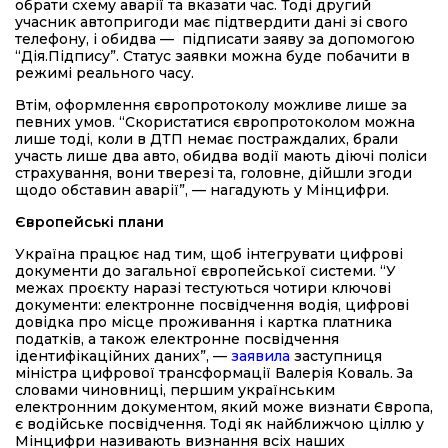
обрати схему аварії та вказати час. Тоді другий
учасник автопригоди має підтвердити дані зі свого
телефону, і обидва — підписати заяву за допомогою
“Дія.Підпису”. Статус заявки можна буде побачити в
режимі реального часу.
Втім, оформлення європротоколу можливе лише за
певних умов. “Скористатися європротоколом можна
лише тоді, коли в ДТП немає постраждалих, брали
участь лише два авто, обидва водії мають діючі поліси
страхування, вони тверезі та, головне, дійшли згоди
щодо обставин аварії”, — нагадують у Мінцифри.
Європейські плани
Україна працює над тим, щоб інтегрувати цифрові
документи до загальної європейської системи. “У
межах проєкту наразі тестуються чотири ключові
документи: електронне посвідчення водія, цифрові
довідка про місце проживання і картка платника
податків, а також електронне посвідчення
ідентифікаційних даних”, —
заявила
заступниця
міністра цифрової трансформації Валерія Коваль. За
словами чиновниці, першим українським
електронним документом, який може визнати Європа,
є водійське посвідчення. Тоді як найближчою ціллю у
Мінцифри називають визнання всіх наших