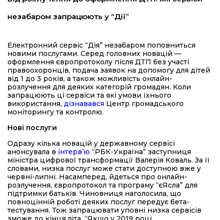
незабаром запрацюють у “Дії”
Електронний сервіс “Дія” незабаром поповниться
новими послугами. Серед головних новацій —
оформлення європротоколу після ДТП без участі
правоохоронців, подача заявок на допомогу для дітей
від 1 до 3 років, а також можливість онлайн-
розлучення для деяких категорій громадян. Коли
запрацюють ці сервіси та які умови їхнього
використання,
дізнавався
Центр громадського
моніторингу та контролю.
Нові послуги
Одразу кілька новацій у державному сервісі
анонсувала в
інтервʼю
“РБК-Україна” заступниця
міністра цифрової трансформації Валерія Коваль. За її
словами, низка послуг може стати доступною вже у
червні-липні. Насамперед, йдеться про онлайн-
розлучення, європротокол та програму “єЯсла” для
підтримки батьків. Чиновниця наголосила, що
повноцінній роботі деяких послуг передує бета-
тестування. Тож запрацювати уповні низка сервісів
зможе до кінця літа. “Якщо у 2019 році