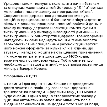
Урядовці також планують полегшити життя батькам
та опікунам маленьких дітей. Зокрема, у “Дії” зʼявиться
можливість подати заявку за програмою “єЯсла”.
Скористатися державною допомогою зможуть
офіційно працевлаштовані батьки чи опікуни дитини
віком 1-3 роки, які працюють повний робочий день. У
такому випадку держава щомісяця компенсує їм 8
тисяч гривень, а у випадку інвалідності дитини — 12
тисяч гривень. У Міністерстві цифрової трансформації
нагадують, як саме надійдуть кошти. “Сама виплата
зараховується на спеціальний рахунок “Дія.Картки”,
його можна оформити за кілька кліків. Єдине, що
зауважу і нагадаю, кошти мають цільове призначення,
і їх можна витратити відповідно до MCC-кодів,
визначених постановою уряду. Тобто саме те, що
необхідно для вашої дитини”, — розповіла заступниця
міністра Валерія Коваль.
Оформлення ДТП
Є новини і для водіїв, яким більше не доведеться
довго чекати на поліцію у разі легкої дорожньо-
транспортної пригоди. Оформити таку ДТП можна
буде онлайн. Один з водіїв створюватиме заявку у
“Дії”, яка автоматично заповнює більшість полів.
Людині залишиться лише додати фото з місця події,