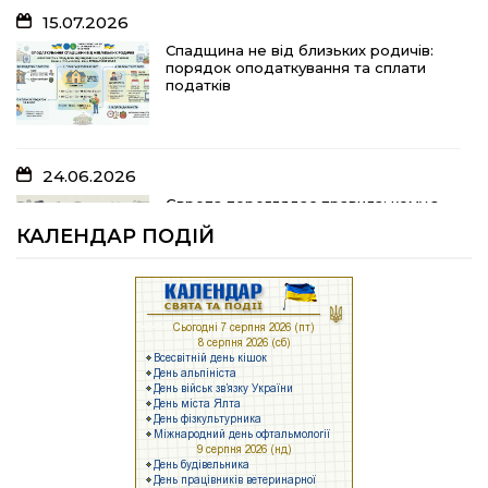
15.07.2026
10.07.2026
Спадщина не від близьких родичів:
порядок оподаткування та сплати
«Юрасику, моє серце кричить і
податків
болить…»
24.06.2026
05.07.2026
Європа переглядає правила: кому з
українських біженців можуть
Шлях до тебе
КАЛЕНДАР ПОДІЙ
відмовити у захисті
23.06.2026
04.07.2026
Брак людей та воєнні ризики: що
заважає українському бізнесу
На Полтавщині розпочали жнива!
працювати
17.06.2026