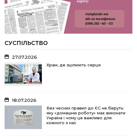
22.07.2026
Волейболістки Щербанівської
громади вибороли «золото»
обласних змагань
СУСПІЛЬСТВО
27.07.2026
18.07.2026
Храм, де зцілюють серця
Без чесних правил до ЄС не беруть:
яку «домашню роботу» має виконати
Україна і чому це важливо для
кожного з нас
18.07.2026
15.07.2026
Без чесних правил до ЄС не беруть:
яку «домашню роботу» має виконати
Спадщина не від близьких родичів:
Україна і чому це важливо для
порядок оподаткування та сплати
кожного з нас
податків