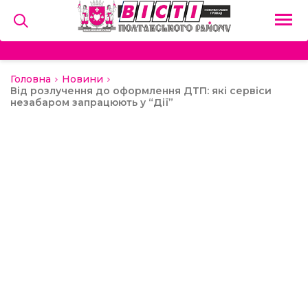
Головна
Новини
на
Від розлучення до оформлення ДТП: які сервіси
незабаром запрацюють у “Дії”
и
льство
ний сектор
алерея
о
ди