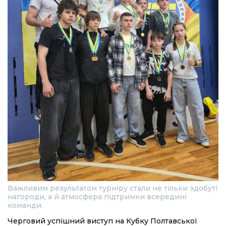
Важливим результатом турніру стали не тільки здобуті
нагороди, а й атмосфера підтримки всередині
команди.
Черговий успішний виступ на Кубку Полтавської