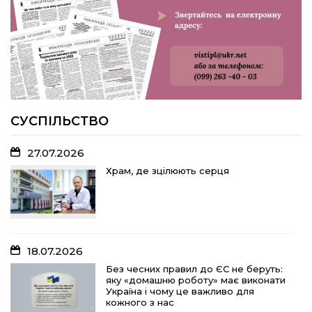
меморіальну дошку на честь
захисника Дениса Дудки
22.07.2026
Волейболістки Щербанівської
громади вибороли «золото»
обласних змагань
СУСПІЛЬСТВО
27.07.2026
18.07.2026
Храм, де зцілюють серця
Без чесних правил до ЄС не беруть:
яку «домашню роботу» має виконати
Україна і чому це важливо для
кожного з нас
18.07.2026
15.07.2026
Без чесних правил до ЄС не беруть:
яку «домашню роботу» має виконати
Спадщина не від близьких родичів:
Україна і чому це важливо для
порядок оподаткування та сплати
кожного з нас
податків