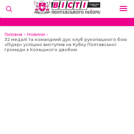
Головна
Новини
на
32 медалі та командний дух: клуб рукопашного бою
«Лідер» успішно виступив на Кубку Полтавської
громади з Козацького двобою
и
льство
ний сектор
алерея
о
ди