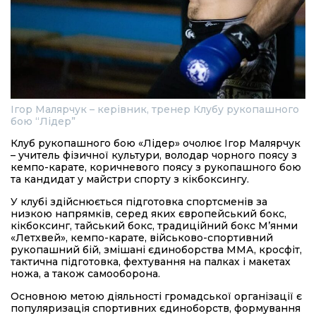
Ігор Малярчук – керівник, тренер Клубу рукопашного
бою “Лідер”
Клуб рукопашного бою «Лідер» очолює Ігор Малярчук
– учитель фізичної культури, володар чорного поясу з
кемпо-карате, коричневого поясу з рукопашного бою
та кандидат у майстри спорту з кікбоксингу.
У клубі здійснюється підготовка спортсменів за
низкою напрямків, серед яких європейський бокс,
кікбоксинг, тайський бокс, традиційний бокс М’янми
«Летхвей», кемпо-карате, військово-спортивний
рукопашний бій, змішані єдиноборства ММА, кросфіт,
тактична підготовка, фехтування на палках і макетах
ножа, а також самооборона.
Основною метою діяльності громадської організації є
популяризація спортивних єдиноборств, формування