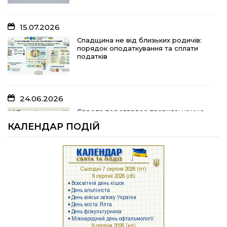
15.07.2026
10.07.2026
Спадщина не від близьких родичів:
порядок оподаткування та сплати
«Юрасику, моє серце кричить і
податків
болить…»
24.06.2026
05.07.2026
Європа переглядає правила: кому з
українських біженців можуть
Шлях до тебе
КАЛЕНДАР ПОДІЙ
відмовити у захисті
23.06.2026
04.07.2026
Брак людей та воєнні ризики: що
заважає українському бізнесу
На Полтавщині розпочали жнива!
працювати