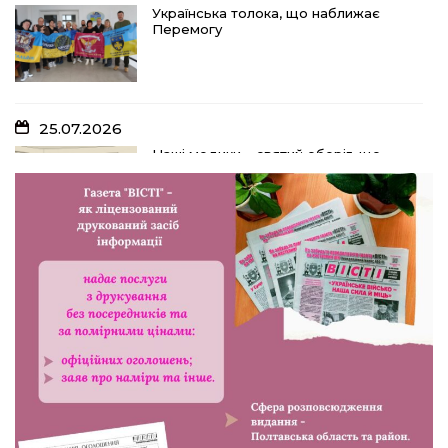
Українська толока, що наближає
Перемогу
25.07.2026
Наші медики – святий оберіг, що
дарує надію, турботу і здоров’я
24.07.2026
Попри примхи погоди – з вірою в
урожай: як жнивують на полях ПП
«імені Калашника»
23.07.2026
У Розсошенцях встановили