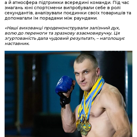
а й атмосфера підтримки всередині команди. Під час
змагань юні спортсмени випробували себе в ролі
секундантів, аналізували поєдинки своїх товаришів та
допомагали їм порадами між раундами.
«Наші вихованці продемонстрували залізний дух,
волю до перемоги та зразкову взаємовиручку. Ця
згуртованість дала чудовий результат», – наголошує
наставник.