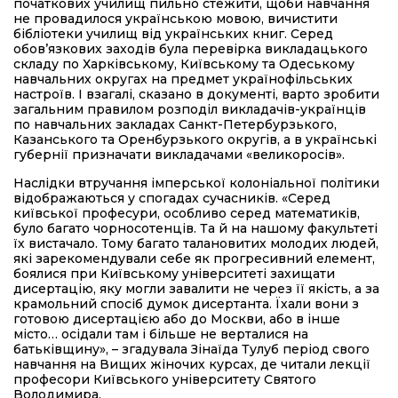
початкових училищ пильно стежити, щоби навчання
не провадилося українською мовою, вичистити
бібліотеки училищ від українських книг. Серед
обов’язкових заходів була перевірка викладацького
складу по Харківському, Київському та Одеському
навчальних округах на предмет українофільських
настроїв. І взагалі, сказано в документі, варто зробити
загальним правилом розподіл викладачів-українців
по навчальних закладах Санкт-Петербурзького,
Казанського та Оренбурзького округів, а в українські
губернії призначати викладачами «великоросів».
Наслідки втручання імперської колоніальної політики
відображаються у спогадах сучасників. «Серед
київської професури, особливо серед математиків,
було багато чорносотенців. Та й на нашому факультеті
їх вистачало. Тому багато талановитих молодих людей,
які зарекомендували себе як прогресивний елемент,
боялися при Київському університеті захищати
дисертацію, яку могли завалити не через її якість, а за
крамольний спосіб думок дисертанта. Їхали вони з
готовою дисертацією або до Москви, або в інше
місто… осідали там і більше не верталися на
батьківщину», – згадувала Зінаїда Тулуб період свого
навчання на Вищих жіночих курсах, де читали лекції
професори Київського університету Святого
Володимира.