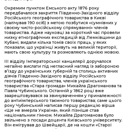
Окремим пунктом Емського акту 1876 року
передбачалося закриття Південно-Західного відділу
Російського географічного товариства в Києві
(налічував 190 осіб) з метою позбутися «сумнівних у
своєму чисто-російському спрямуванні» членів
товариства. Адже науковці за короткий час провели
низку етнографічних експедицій від Лемківщини до
Кубані, видали кілька томів своїх праць, у яких
показали, що українці живуть на великій території,
мають свою культуру та розмовляють однією мовою.
ІІІ відділу Імператорської канцелярії доручалося
негайно вислати під негласний нагляд із забороною
в’їзду до українських губерній та столиць активних
діячів Південно-Західного відділу Російського
географічного товариства, членів українського
товариства «Стара громада» Михайла Драгоманова та
Павла Чубинського. Останній у 1862 році вже
заарештовувався за звинуваченням у приналежності
до антиімперського таємного товариства; саме цього
року Чубинський написав першу редакцію вірша
«Ще не вмерла Україна», який пізніше став
національним гімном. Михайла Драгоманова було
звільнено з посади доцента Київського університету.
Він емігрував до Швейцарії, де на кошти «Старої