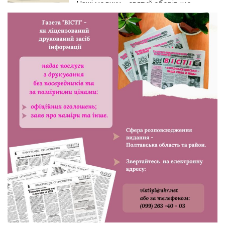
Наші медики – святий оберіг, що
дарує надію, турботу і здоров’я
24.07.2026
Попри примхи погоди – з вірою в
урожай: як жнивують на полях ПП
«імені Калашника»
23.07.2026
У Розсошенцях встановили
меморіальну дошку на честь
захисника Дениса Дудки
22.07.2026
Волейболістки Щербанівської
громади вибороли «золото»