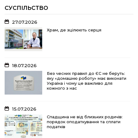
обласних змагань
СУСПІЛЬСТВО
27.07.2026
18.07.2026
Храм, де зцілюють серця
Без чесних правил до ЄС не беруть:
яку «домашню роботу» має виконати
Україна і чому це важливо для
кожного з нас
18.07.2026
15.07.2026
Без чесних правил до ЄС не беруть:
яку «домашню роботу» має виконати
Спадщина не від близьких родичів:
Україна і чому це важливо для
порядок оподаткування та сплати
кожного з нас
податків
15.07.2026
10.07.2026
Спадщина не від близьких родичів:
порядок оподаткування та сплати
«Юрасику, моє серце кричить і
податків
болить…»