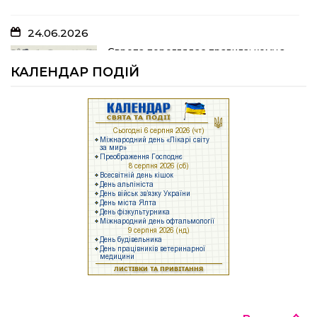
24.06.2026
05.07.2026
Європа переглядає правила: кому з
українських біженців можуть
Шлях до тебе
КАЛЕНДАР ПОДІЙ
відмовити у захисті
23.06.2026
04.07.2026
Брак людей та воєнні ризики: що
заважає українському бізнесу
На Полтавщині розпочали жнива!
працювати
17.06.2026
25.06.2026
Задекларуйте зброю!
Як у Щербанівській громаді будують
систему підтримки ментального
здоров’я: досвід, яким діляться з
іншими громадами