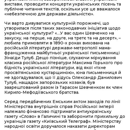
вистави, проводити концерти українських пісень та
публічне читання текстів, оскільки усе це вважалося
«небезпечною для держави діяльністю».
Чи варто дивуватися культурній порожнечі, що
утворилася після таких законодавчих ініціатив щодо
української культури? «…У вас один Шевченко на
закуску, на перше, на друге, на третє та на десерт», –
любила примовляти в 1890-х роках вихована на
російській літературі держави-метрополії мама-
француженка майбутньої української письменниці
Зінаїди Тулуб. Дещо пізніше, слухаючи міркування
класика російської літератури Максима Горького про
бідність української літератури, від якої «тхне
просвітянською кустарщиною», юна письменниця й
не здогадувалася, що її дідусь Олександр Данилович
Тулуб, нащадок запорозьких козаків, був
заарештований разом із Тарасом Шевченком як член
Кирило-Мефодіївського братства.
Серед передбачених Емським актом заходів по лінії
Міністерства внутрішніх справ Російської імперії
належало фінансово підтримати антиукраїнську
газету «Слово» в Галичині та заборонити прихильну до
українців газету «Київський Телеграф». Міністерству
народної освіти доручалося наказати директорам