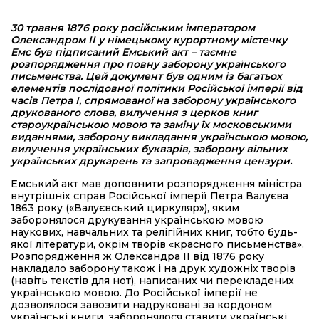
30 травня 1876 року російським імператором
Олександром ІІ у німецькому курортному містечку
Емс був підписаний Емський акт – таємне
розпорядження про повну заборону українського
письменства. Цей документ був одним із багатьох
елементів послідовної політики Російської імперії від
часів Петра І, спрямованої на заборону українського
друкованого слова, вилучення з церков книг
староукраїнською мовою та заміну їх московськими
виданнями, заборону викладання українською мовою,
вилучення українських букварів, заборону вільних
українських друкарень та запровадження цензури.
Емський акт мав доповнити розпорядження міністра
внутрішніх справ Російської імперії Петра Валуєва
1863 року («Валуєвський циркуляр»), яким
заборонялося друкування українською мовою
наукових, навчальних та релігійних книг, тобто будь-
якої літератури, окрім творів «красного письменства».
Розпорядження ж Олександра ІІ від 1876 року
накладало заборону також і на друк художніх творів
(навіть текстів для нот), написаних чи перекладених
українською мовою. До Російської імперії не
дозволялося завозити надруковані за кордоном
українські книги, заборонялося ставити українські