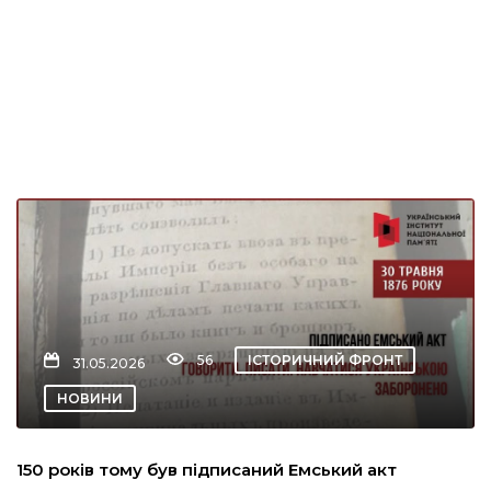
кти
“Вісті”
ський район
модавцям
56
ІСТОРИЧНИЙ ФРОНТ
31.05.2026
НОВИНИ
150 років тому був підписаний Емський акт