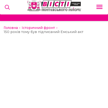
Головна
Історичний фронт
на
150 років тому був підписаний Емський акт
и
льство
ний сектор
алерея
о
ди