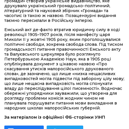
громади» створив українське видавництво, яке
друкувало український громадсько-політичний,
літературний та науковий збірник «Громада» та
часопис із такою ж назвою. Позацензурні видання
таємно пересилали в Російську імперію.
Емський акт де-факто втратив юридичну силу в ході
революції 1905–1907 років, після маніфесту царя
Миколи ІІ у жовтні 1905 року, яким проголошувалися
політичні свободи, зокрема свобода слова. Під тиском
громадськості питання правочинності Емського акту
та Валуєвського циркуляра було розглянуто
Петербурзькою Академією Наук, яка в 1905 році
опублікувала документ з цікавою назвою «Про
скасування утисків малоросійського друкованого
слова», де зазначено, що лише «низка нещасливих
випадковостей могла підвести під заборону цілу мову;
що лише нещасна випадковість могла спонукати
владу до переслідування цілої писемності». Водночас
обережні упорядники зауважили, що утворена для
розгляду проблеми комісія жодним чином не
планувала порушувати питання мови викладання в
народних школах малоросійських губерній.
За матеріалом із офіційної ФБ-сторінки УІНП