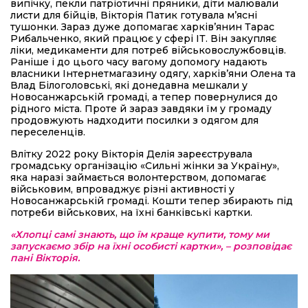
випічку, пекли патріотичні пряники, діти малювали
листи для бійців, Вікторія Патик готувала м’ясні
тушонки. Зараз дуже допомагає харків’янин Тарас
Рибальченко, який працює у сфері ІТ. Він закупляє
ліки, медикаменти для потреб військовослужбовців.
Раніше і до цього часу вагому допомогу надають
власники Інтернет­магазину одягу, харків’яни Олена та
Влад Білоголовські, які донедавна мешкали у
Новосанжарській громаді, а тепер повернулися до
рідного міста. Проте й зараз завдяки їм у громаду
продовжують надходити посилки з одягом для
переселенців.
Влітку 2022 року Вікторія Делія зареєструвала
громадську організацію «Сильні жінки за Україну»,
яка наразі займається волонтерством, допомагає
військовим, впроваджує різні активності у
Новосанжарській громаді. Кошти тепер збирають під
потреби військових, на їхні банківські картки.
«Хлопці самі знають, що їм краще купити, тому ми
запускаємо збір на їхні особисті картки», – розповідає
пані Вікторія.