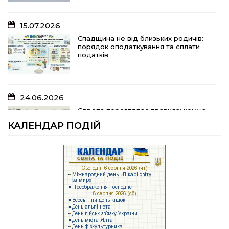
15.07.2026
10.07.2026
Спадщина не від близьких родичів:
порядок оподаткування та сплати
«Юрасику, моє серце кричить і
податків
болить…»
24.06.2026
05.07.2026
Європа переглядає правила: кому з
українських біженців можуть
Шлях до тебе
КАЛЕНДАР ПОДІЙ
відмовити у захисті
23.06.2026
04.07.2026
Брак людей та воєнні ризики: що
заважає українському бізнесу
На Полтавщині розпочали жнива!
працювати