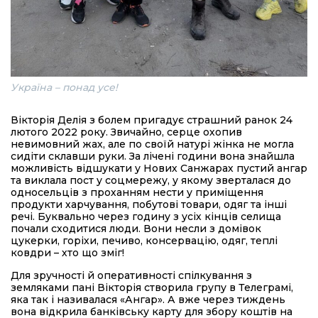
Україна – понад усе!
Вікторія Делія з болем пригадує страшний ранок 24
лютого 2022 року. Звичайно, серце охопив
невимовний жах, але по своїй натурі жінка не могла
сидіти склавши руки. За лічені години вона знайшла
можливість відшукати у Нових Санжарах пустий ангар
та виклала пост у соцмережу, у якому зверталася до
односельців з проханням нести у приміщення
продукти харчування, побутові товари, одяг та інші
речі. Буквально через годину з усіх кінців селища
почали сходитися люди. Вони несли з домівок
цукерки, горіхи, печиво, консервацію, одяг, теплі
ковдри – хто що зміг!
Для зручності й оперативності спілкування з
земляками пані Вікторія створила групу в Телеграмі,
яка так і називалася «Ангар». А вже через тиждень
вона відкрила банківську карту для збору коштів на