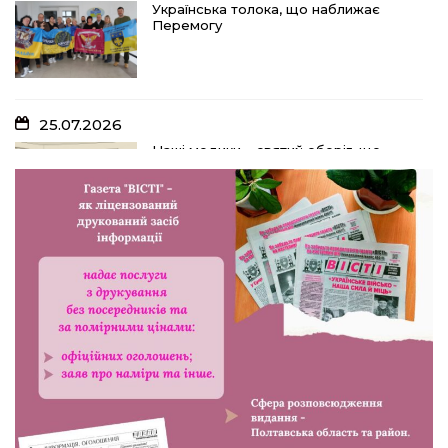
Українська толока, що наближає
Перемогу
25.07.2026
Наші медики – святий оберіг, що
дарує надію, турботу і здоров’я
24.07.2026
Попри примхи погоди – з вірою в
урожай: як жнивують на полях ПП
«імені Калашника»
23.07.2026
У Розсошенцях встановили