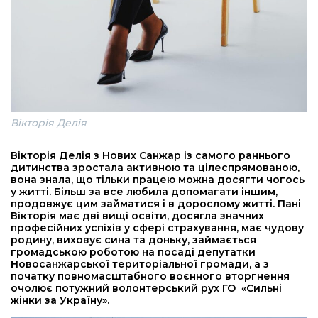
Вікторія Делія
Вікторія Делія з Нових Санжар із самого раннього
дитинства зростала активною та цілеспрямованою,
вона знала, що тільки працею можна досягти чогось
у житті. Більш за все любила допомагати іншим,
продовжує цим займатися і в дорослому житті. Пані
Вікторія має дві вищі освіти, досягла значних
професійних успіхів у сфері страхування, має чудову
родину, виховує сина та доньку, займається
громадською роботою на посаді депутатки
Новосанжарської територіальної громади, а з
початку повномасштабного воєнного вторгнення
очолює потужний волонтерський рух ГО «Сильні
жінки за Україну».