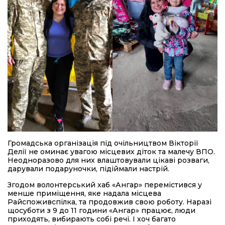
Громадська організація під очільництвом Вікторії
Делії не оминає увагою місцевих діток та малечу ВПО.
Неодноразово для них влаштовували цікаві розваги,
дарували подаруночки, підіймали настрій.
Згодом волонтерський хаб «Ангар» перемістився у
менше приміщення, яке надала місцева
Райспоживспілка, та продовжив свою роботу. Наразі
щосуботи з 9 до 11 години «Ангар» працює, люди
приходять, вибирають собі речі. І хоч багато