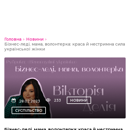
кти
“Вісті”
Головна
Новини
Бізнес-леді, мама, волонтерка: краса й нестримна сила
ський район
української жінки
модавцям
233
НОВИНИ
28.02.2023
СУСПІЛЬСТВО
Бізнес-леді, мама, волонтерка: краса й нестримна