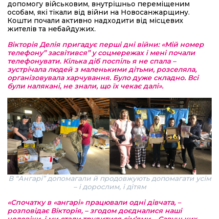
допомогу військовим, внутрішньо переміщеним
особам, які тікали від війни на Новосанжарщину.
Кошти почали активно надходити від місцевих
жителів та небайдужих.
Вікторія Делія пригадує перші дні війни: «Мій номер
телефону” засвітився” у соцмережах і мені почали
телефонувати. Кілька діб поспіль я не спала –
зустрічала людей з маленькими дітьми, розселяла,
організовувала харчування. Було дуже складно. Всі
були налякані, не знали, що їх чекає далі».
В “Ангарі” допомагали й продовжують допомагати усім
– і дорослим, і дітям
«Спочатку в «ангарі» працювали одні дівчата, –
розповідає Вікторія, – згодом доєдналися наші
чоловіки, і ми стали трудитися сім’ями – Савуцьких,