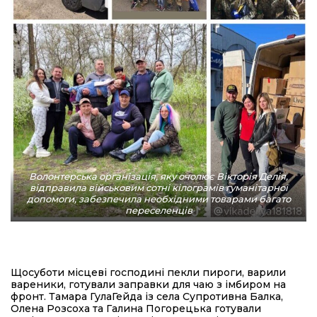
Волонтерська організація, яку очолює Вікторія Делія,
відправила військовим сотні кілограмів гуманітарної
допомоги, забезпечила необхідними товарами багато
переселенців
Щосуботи місцеві господині пекли пироги, варили
вареники, готували заправки для чаю з імбиром на
фронт. Тамара Гула­Гейда із села Супротивна Балка,
Олена Розсоха та Галина Погорецька готували