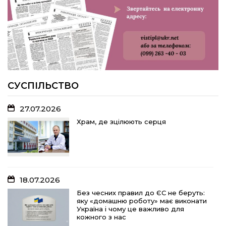
меморіальну дошку на честь
захисника Дениса Дудки
22.07.2026
Волейболістки Щербанівської
громади вибороли «золото»
обласних змагань
СУСПІЛЬСТВО
27.07.2026
18.07.2026
Храм, де зцілюють серця
Без чесних правил до ЄС не беруть:
яку «домашню роботу» має виконати
Україна і чому це важливо для
кожного з нас
18.07.2026
15.07.2026
Без чесних правил до ЄС не беруть:
яку «домашню роботу» має виконати
Спадщина не від близьких родичів:
Україна і чому це важливо для
порядок оподаткування та сплати
кожного з нас
податків