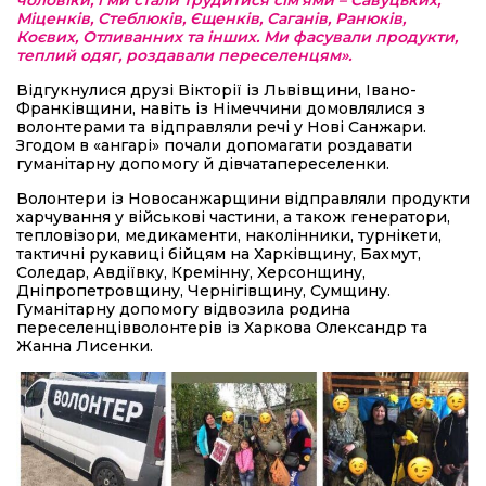
Міценків, Стеблюків, Єщенків, Саганів, Ранюків,
Коєвих, Отливанних та інших. Ми фасували продукти,
теплий одяг, роздавали переселенцям».
Відгукнулися друзі Вікторії із Львівщини, Івано­
Франківщини, навіть із Німеччини домовлялися з
волонтерами та відправляли речі у Нові Санжари.
Згодом в «ангарі» почали допомагати роздавати
гуманітарну допомогу й дівчата­переселенки.
Волонтери із Новосанжарщини відправляли продукти
харчування у військові частини, а також генератори,
теп­ловізори, медикаменти, наколінники, турнікети,
тактичні рукавиці бійцям на Харківщину, Бахмут,
Соледар, Авдіївку, Кремінну, Херсонщину,
Дніпропетровщину, Чернігівщину, Сумщину.
Гуманітарну допомогу відвозила родина
переселенців­волонтерів із Харкова Олександр та
Жанна Лисенки.