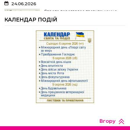
24.06.2026
05.07.2026
Європа переглядає правила: кому з
українських біженців можуть
Шлях до тебе
КАЛЕНДАР ПОДІЙ
відмовити у захисті
23.06.2026
04.07.2026
Брак людей та воєнні ризики: що
заважає українському бізнесу
На Полтавщині розпочали жнива!
працювати
17.06.2026
25.06.2026
Задекларуйте зброю!
Як у Щербанівській громаді будують
систему підтримки ментального
здоров’я: досвід, яким діляться з
іншими громадами
Вгору
15.06.2026