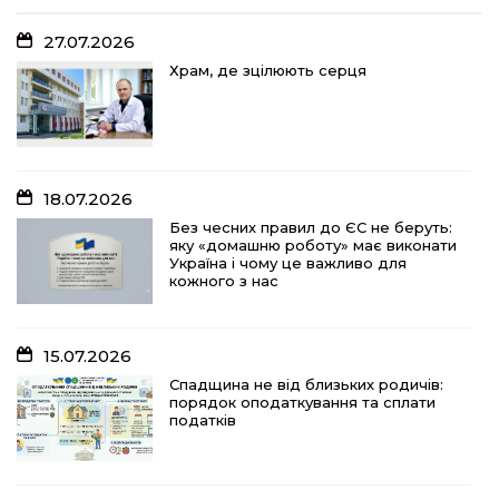
27.07.2026
18.07.2026
Храм, де зцілюють серця
Без чесних правил до ЄС не беруть:
яку «домашню роботу» має виконати
Україна і чому це важливо для
кожного з нас
18.07.2026
15.07.2026
Без чесних правил до ЄС не беруть:
яку «домашню роботу» має виконати
Спадщина не від близьких родичів:
Україна і чому це важливо для
порядок оподаткування та сплати
кожного з нас
податків
15.07.2026
10.07.2026
Спадщина не від близьких родичів:
порядок оподаткування та сплати
«Юрасику, моє серце кричить і
податків
болить…»