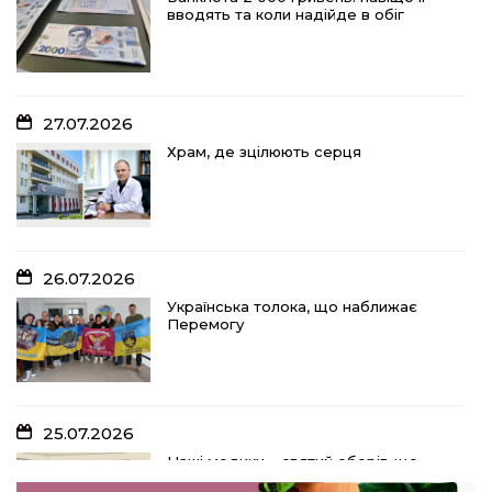
вводять та коли надійде в обіг
27.07.2026
Храм, де зцілюють серця
26.07.2026
Українська толока, що наближає
Перемогу
25.07.2026
Наші медики – святий оберіг, що
дарує надію, турботу і здоров’я