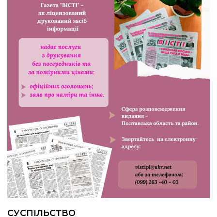
24.07.2026
Попри примхи погоди – з вірою в
урожай: як жнивують на полях ПП
«імені Калашника»
23.07.2026
У Розсошенцях встановили
меморіальну дошку на честь
захисника Дениса Дудки
22.07.2026
Волейболістки Щербанівської
громади вибороли «золото»
обласних змагань
СУСПІЛЬСТВО