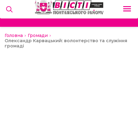
Головна
Громади
на
Олександр Карвацький: волонтерство та служіння
громаді
и
льство
ний сектор
алерея
о
ди