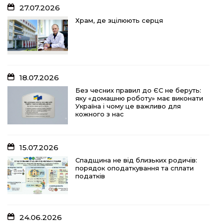
27.07.2026
18.07.2026
Храм, де зцілюють серця
Без чесних правил до ЄС не беруть:
яку «домашню роботу» має виконати
Україна і чому це важливо для
кожного з нас
18.07.2026
15.07.2026
Без чесних правил до ЄС не беруть:
яку «домашню роботу» має виконати
Спадщина не від близьких родичів:
Україна і чому це важливо для
порядок оподаткування та сплати
кожного з нас
податків
15.07.2026
10.07.2026
Спадщина не від близьких родичів:
порядок оподаткування та сплати
«Юрасику, моє серце кричить і
податків
болить…»
24.06.2026