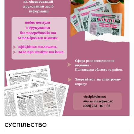
24.07.2026
Попри примхи погоди – з вірою в
урожай: як жнивують на полях ПП
«імені Калашника»
23.07.2026
У Розсошенцях встановили
меморіальну дошку на честь
захисника Дениса Дудки
22.07.2026
Волейболістки Щербанівської
громади вибороли «золото»
обласних змагань
СУСПІЛЬСТВО