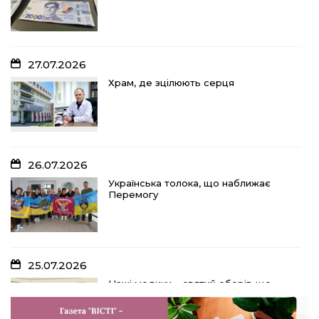
27.07.2026
Храм, де зцілюють серця
26.07.2026
Українська толока, що наближає
Перемогу
25.07.2026
Наші медики – святий оберіг, що
дарує надію, турботу і здоров’я