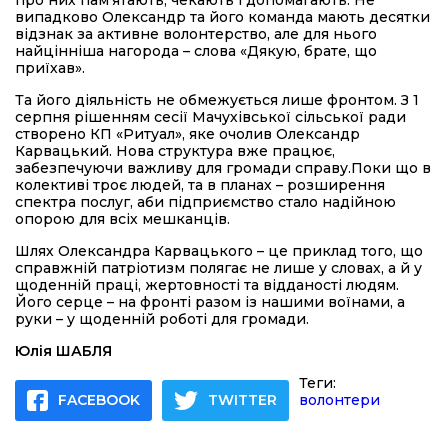
про них пам’ятають, чекають і допомагають. Не
випадково Олександр та його команда мають десятки
відзнак за активне волонтерство, але для нього
найцінніша нагорода – слова «Дякую, брате, що
приїхав».
Та його діяльність не обмежується лише фронтом. З 1
серпня рішенням сесії Мачухівської сільської ради
створено КП «Ритуал», яке очолив Олександр
Карвацький. Нова структура вже працює,
забезпечуючи важливу для громади справу.Поки що в
колективі троє людей, та в планах – розширення
спектра послуг, аби підприємство стало надійною
опорою для всіх мешканців.
Шлях Олександра Карвацького – це приклад того, що
справжній патріотизм полягає не лише у словах, а й у
щоденній праці, жертовності та відданості людям.
Його серце – на фронті разом із нашими воїнами, а
руки – у щоденній роботі для громади.
Юлія ШАБЛЯ
Теги:
FACEBOOK
TWITTER
волонтери