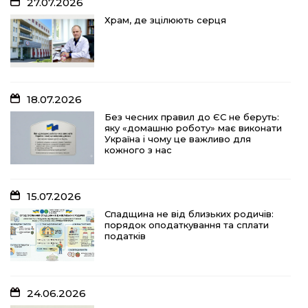
27.07.2026
18.07.2026
Храм, де зцілюють серця
Без чесних правил до ЄС не беруть:
яку «домашню роботу» має виконати
Україна і чому це важливо для
кожного з нас
18.07.2026
15.07.2026
Без чесних правил до ЄС не беруть:
яку «домашню роботу» має виконати
Спадщина не від близьких родичів:
Україна і чому це важливо для
порядок оподаткування та сплати
кожного з нас
податків
15.07.2026
10.07.2026
Спадщина не від близьких родичів:
порядок оподаткування та сплати
«Юрасику, моє серце кричить і
податків
болить…»
24.06.2026