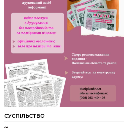
24.07.2026
Попри примхи погоди – з вірою в
урожай: як жнивують на полях ПП
«імені Калашника»
23.07.2026
У Розсошенцях встановили
меморіальну дошку на честь
захисника Дениса Дудки
22.07.2026
Волейболістки Щербанівської
громади вибороли «золото»
обласних змагань
СУСПІЛЬСТВО