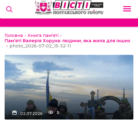
Головна
Книга пам'яті
на
Пам’яті Валерія Хоруна: людини, яка жила для інших
photo_2026-07-02_15-32-11
и
льство
ний сектор
алерея
5
02.07.2026
о
ди