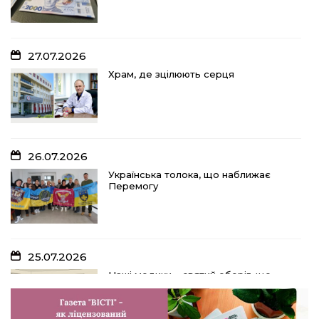
27.07.2026
Храм, де зцілюють серця
26.07.2026
Українська толока, що наближає
Перемогу
25.07.2026
Наші медики – святий оберіг, що
дарує надію, турботу і здоров’я