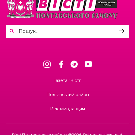
Брак людей та воєнні ризики: що
заважає українському бізнесу
працювати
10.06.2026
Від розлучення до оформлення
ДТП: які сервіси незабаром
19.06.2026
запрацюють у “Дії”
«Через десять років я бачу себе у
власному будинку…»: у Мачухівській
громаді дітей навчали мріяти,
планувати та вірити у себе
03.06.2026
32 медалі та командний дух: клуб
рукопашного бою «Лідер» успішно
18.06.2026
Газета “Вісті”
виступив на Кубку Полтавської
громади з Козацького двобою
Ворог атакував Полтавську громаду:
є постраждалий та значні
Полтавський район
пошкодження
01.06.2026
Рекламодавцям
У Полтаві презентували книгу «Тато
мій Петлюра»
17.06.2026
Задекларуйте зброю!
Вісті Полтавського району @2026. Всі права захищені.