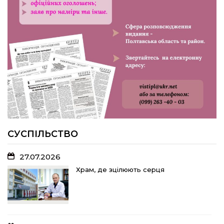
23.07.2026
У Розсошенцях встановили
меморіальну дошку на честь
захисника Дениса Дудки
22.07.2026
Волейболістки Щербанівської
громади вибороли «золото»
обласних змагань
СУСПІЛЬСТВО
27.07.2026
18.07.2026
Храм, де зцілюють серця
Без чесних правил до ЄС не беруть:
яку «домашню роботу» має виконати
Україна і чому це важливо для
кожного з нас