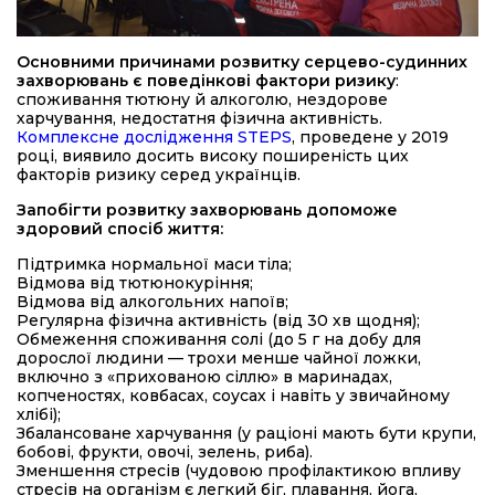
Основними причинами розвитку серцево-судинних
захворювань є поведінкові фактори ризику
:
споживання тютюну й алкоголю, нездорове
харчування, недостатня фізична активність.
Комплексне дослідження STEPS
, проведене у 2019
році, виявило досить високу поширеність цих
факторів ризику серед українців.
Запобігти розвитку захворювань допоможе
здоровий спосіб життя:
Підтримка нормальної маси тіла;
Відмова від тютюнокуріння;
Відмова від алкогольних напоїв;
Регулярна фізична активність (від 30 хв щодня);
Обмеження споживання солі (до 5 г на добу для
дорослої людини — трохи менше чайної ложки,
включно з «прихованою сіллю» в маринадах,
копченостях, ковбасах, соусах і навіть у звичайному
хлібі);
Збалансоване харчування (у раціоні мають бути крупи,
бобові, фрукти, овочі, зелень, риба).
Зменшення стресів (чудовою профілактикою впливу
стресів на організм є легкий біг, плавання, йога,