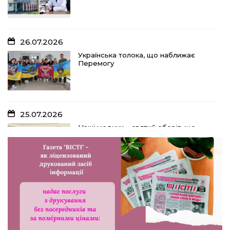
26.07.2026
Українська толока, що наближає
Перемогу
25.07.2026
Наші медики – святий оберіг, що
дарує надію, турботу і здоров’я
24.07.2026
Попри примхи погоди – з вірою в
урожай: як жнивують на полях ПП
«імені Калашника»