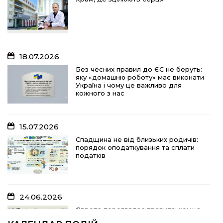
Без чесних правил до ЄС не беруть:
яку «домашню роботу» має виконати
Україна і чому це важливо для
кожного з нас
18.07.2026
15.07.2026
Без чесних правил до ЄС не беруть:
яку «домашню роботу» має виконати
Спадщина не від близьких родичів:
Україна і чому це важливо для
порядок оподаткування та сплати
кожного з нас
податків
15.07.2026
10.07.2026
Спадщина не від близьких родичів:
порядок оподаткування та сплати
«Юрасику, моє серце кричить і
податків
болить…»
24.06.2026
05.07.2026
Європа переглядає правила: кому з
українських біженців можуть
Шлях до тебе