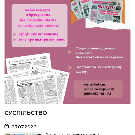
24.07.2026
Попри примхи погоди – з вірою в
урожай: як жнивують на полях ПП
«імені Калашника»
23.07.2026
У Розсошенцях встановили
меморіальну дошку на честь
захисника Дениса Дудки
22.07.2026
Волейболістки Щербанівської
громади вибороли «золото»
обласних змагань
СУСПІЛЬСТВО
27.07.2026
18.07.2026
Храм, де зцілюють серця