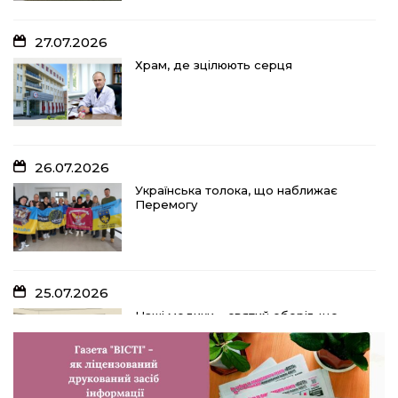
27.07.2026
Храм, де зцілюють серця
26.07.2026
Українська толока, що наближає
Перемогу
25.07.2026
Наші медики – святий оберіг, що
дарує надію, турботу і здоров’я