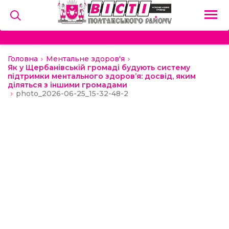
Головна
Ментальне здоров'я
на
Як у Щербанівській громаді будують систему
підтримки ментального здоров’я: досвід, яким
діляться з іншими громадами
и
photo_2026-06-25_15-32-48-2
льство
ний сектор
алерея
о
ди