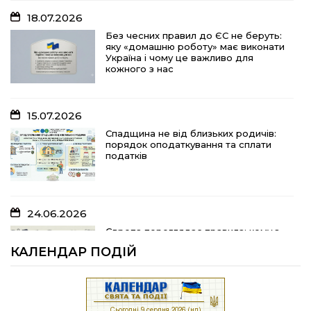
18.07.2026
15.07.2026
Без чесних правил до ЄС не беруть:
яку «домашню роботу» має виконати
Спадщина не від близьких родичів:
Україна і чому це важливо для
порядок оподаткування та сплати
кожного з нас
податків
15.07.2026
10.07.2026
Спадщина не від близьких родичів:
порядок оподаткування та сплати
«Юрасику, моє серце кричить і
податків
болить…»
24.06.2026
05.07.2026
Європа переглядає правила: кому з
українських біженців можуть
Шлях до тебе
КАЛЕНДАР ПОДІЙ
відмовити у захисті