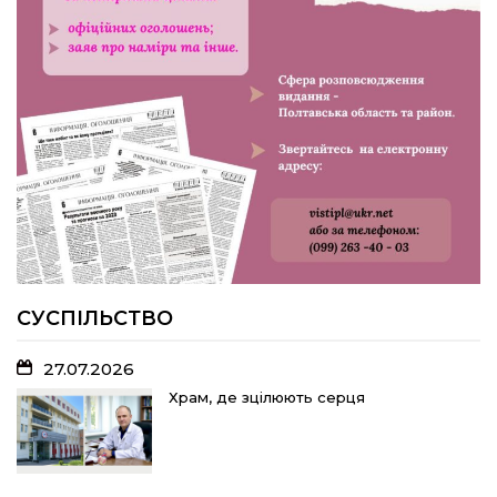
23.07.2026
У Розсошенцях встановили
меморіальну дошку на честь
захисника Дениса Дудки
22.07.2026
Волейболістки Щербанівської
громади вибороли «золото»
обласних змагань
СУСПІЛЬСТВО
27.07.2026
18.07.2026
Храм, де зцілюють серця
Без чесних правил до ЄС не беруть:
яку «домашню роботу» має виконати
Україна і чому це важливо для
кожного з нас