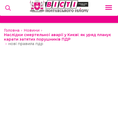
Головна
Новини
на
Наслідки смертельної аварії у Києві: як уряд планує
карати затятих порушників ПДР
нові правила пдр
и
льство
ний сектор
алерея
о
ди