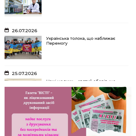
26.07.2026
Українська толока, що наближає
Перемогу
25.07.2026
Наші медики – святий оберіг, що
дарує надію, турботу і здоров’я
24.07.2026
Попри примхи погоди – з вірою в
урожай: як жнивують на полях ПП
«імені Калашника»