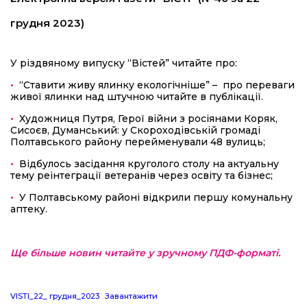
грудня 2023)
У різдвяному випуску “Вістей” читайте про:
•
“Ставити живу ялинку екологічніше” – про переваги
живої ялинки над штучною читайте в публікації.
•
Художниця Путря, Герої війни з росіянами Коряк,
Сисоєв, Думанський: у Скороходівській громаді
Полтавського району перейменували 48 вулиць;
•
Відбулось засідання круголого столу на актуальну
тему реінтеграції ветеранів через освіту та бізнес;
•
У Полтавському районі відкрили першу комунальну
аптеку.
Ще більше новин читайте у зручному ПДФ-форматі.
VISTI_22_ грудня_2023
Завантажити