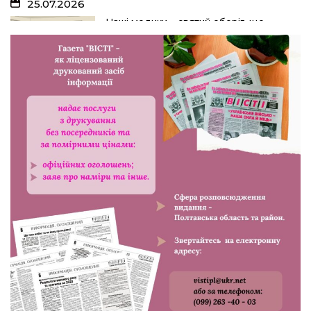
25.07.2026
Наші медики – святий оберіг, що
дарує надію, турботу і здоров’я
24.07.2026
Попри примхи погоди – з вірою в
урожай: як жнивують на полях ПП
«імені Калашника»
23.07.2026
У Розсошенцях встановили
меморіальну дошку на честь
захисника Дениса Дудки
22.07.2026