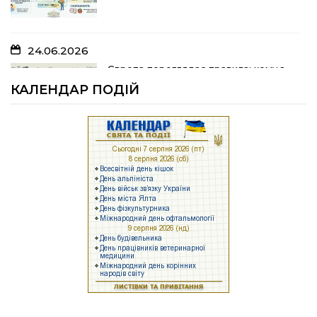
24.06.2026
05.07.2026
Європа переглядає правила: кому з
українських біженців можуть
Шлях до тебе
КАЛЕНДАР ПОДІЙ
відмовити у захисті
23.06.2026
04.07.2026
Брак людей та воєнні ризики: що
заважає українському бізнесу
На Полтавщині розпочали жнива!
працювати
17.06.2026
25.06.2026
Задекларуйте зброю!
Як у Щербанівській громаді будують
систему підтримки ментального
здоров’я: досвід, яким діляться з