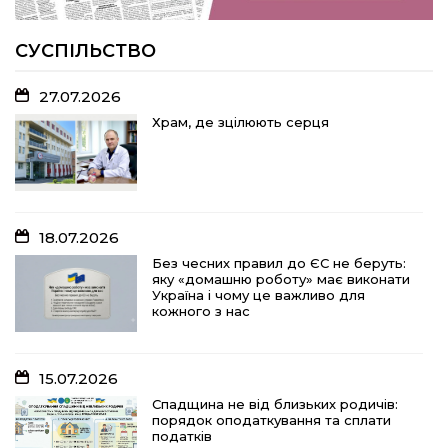
Волейболістки Щербанівської
громади вибороли «золото»
обласних змагань
СУСПІЛЬСТВО
27.07.2026
18.07.2026
Храм, де зцілюють серця
Без чесних правил до ЄС не беруть:
яку «домашню роботу» має виконати
Україна і чому це важливо для
кожного з нас
18.07.2026
15.07.2026
Без чесних правил до ЄС не беруть:
яку «домашню роботу» має виконати
Спадщина не від близьких родичів:
Україна і чому це важливо для
порядок оподаткування та сплати
кожного з нас
податків
15.07.2026
10.07.2026
Спадщина не від близьких родичів:
порядок оподаткування та сплати
«Юрасику, моє серце кричить і
податків
болить…»