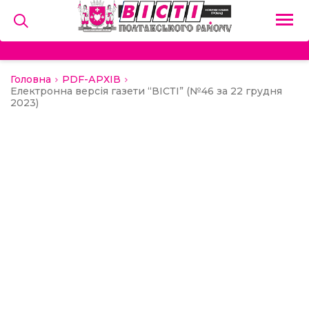
Головна
PDF-АРХІВ
на
Електронна версія газети “ВІСТІ” (№46 за 22 грудня
2023)
и
льство
ний сектор
алерея
о
ди