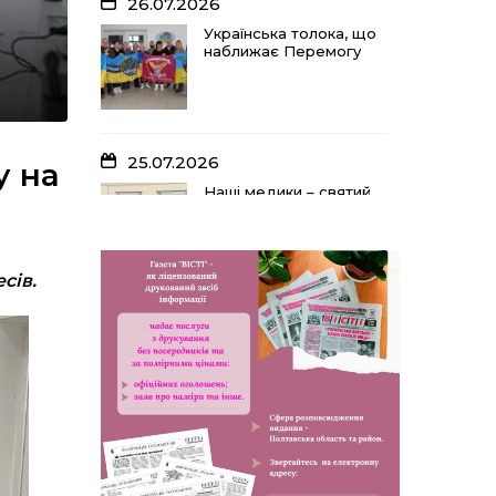
26.07.2026
Українська толока, що
наближає Перемогу
25.07.2026
у на
Наші медики – святий
оберіг, що дарує
надію, турботу і
здоров’я
есів.
24.07.2026
Попри примхи погоди
– з вірою в урожай: як
жнивують на полях
ПП «імені Калашника»
23.07.2026