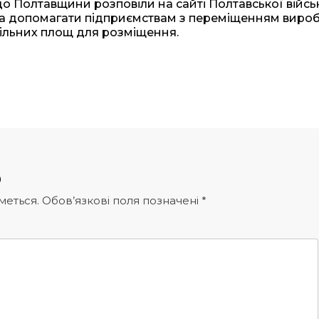
до Полтавщини розповіли на сайті Полтавської війсь
това допомагати підприємствам з переміщенням виро
вільних площ для розміщення.
р
меться.
Обов’язкові поля позначені
*