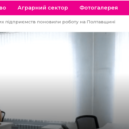
во
Аграрний сектор
Фотогалерея
х підприємств поновили роботу на Полтавщині