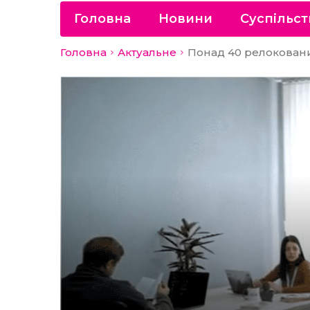
Головна
Новини
Суспільст
Головна
Актуальне
Понад 40 релоковани