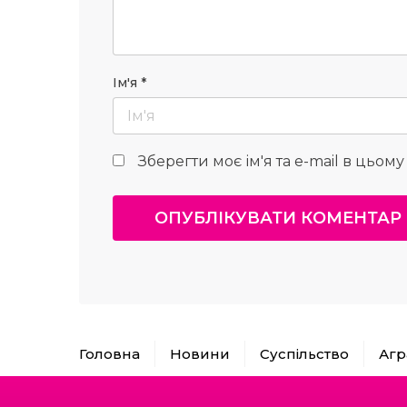
Ім'я
*
Зберегти моє ім'я та e-mail в цьом
Головна
Новини
Суспільство
Агр