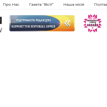
Про Нас
Газета “Вісті”
Наша місія
Полта