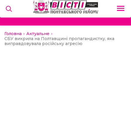
Головна
Актуальне
на
СБУ викрила на Полтавщині пропагандистку, яка
виправдовувала російську агресію
и
льство
ний сектор
алерея
о
ди