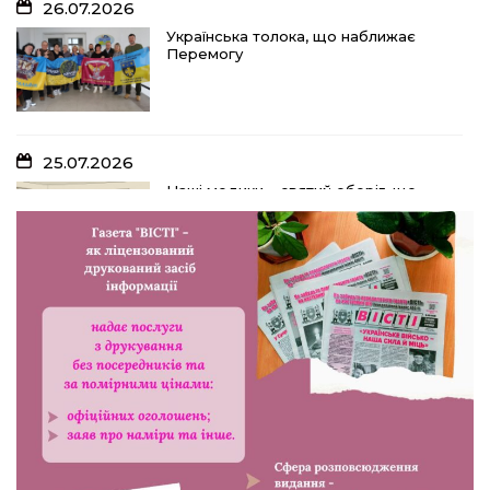
26.07.2026
Українська толока, що наближає
Перемогу
25.07.2026
Наші медики – святий оберіг, що
дарує надію, турботу і здоров’я
24.07.2026
Попри примхи погоди – з вірою в
урожай: як жнивують на полях ПП
«імені Калашника»
23.07.2026