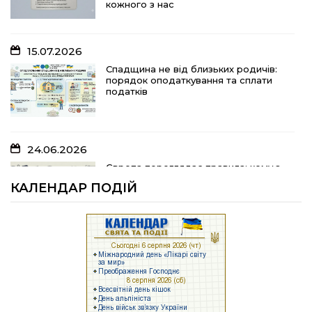
кожного з нас
податків
15.07.2026
10.07.2026
Спадщина не від близьких родичів:
порядок оподаткування та сплати
«Юрасику, моє серце кричить і
податків
болить…»
24.06.2026
05.07.2026
Європа переглядає правила: кому з
українських біженців можуть
Шлях до тебе
КАЛЕНДАР ПОДІЙ
відмовити у захисті
23.06.2026
04.07.2026
Брак людей та воєнні ризики: що
заважає українському бізнесу
На Полтавщині розпочали жнива!
працювати