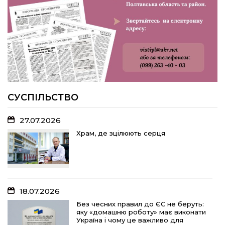
У Розсошенцях встановили
меморіальну дошку на честь
захисника Дениса Дудки
22.07.2026
Волейболістки Щербанівської
громади вибороли «золото»
обласних змагань
СУСПІЛЬСТВО
27.07.2026
18.07.2026
Храм, де зцілюють серця
Без чесних правил до ЄС не беруть:
яку «домашню роботу» має виконати
Україна і чому це важливо для
кожного з нас
18.07.2026
15.07.2026
Без чесних правил до ЄС не беруть:
яку «домашню роботу» має виконати
Спадщина не від близьких родичів:
Україна і чому це важливо для
порядок оподаткування та сплати