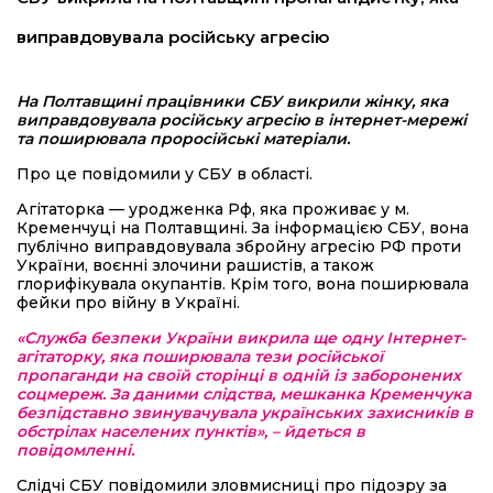
виправдовувала російську агресію
На Полтавщині працівники СБУ викрили жінку, яка
виправдовувала російську агресію в інтернет-мережі
та поширювала проросійські матеріали.
Про це повідомили у СБУ в області.
Агітаторка — уродженка Рф, яка проживає у м.
Кременчуці на Полтавщині. За інформацією СБУ, вона
публічно виправдовувала збройну агресію РФ проти
України, воєнні злочини рашистів, а також
глорифікувала окупантів. Крім того, вона поширювала
фейки про війну в Україні.
«Служба безпеки України викрила ще одну Інтернет-
агітаторку, яка поширювала тези російської
пропаганди на своїй сторінці в одній із заборонених
соцмереж. За даними слідства, мешканка Кременчука
безпідставно звинувачувала українських захисників в
обстрілах населених пунктів», – йдеться в
повідомленні.
Слідчі СБУ повідомили зловмисниці про підозру за