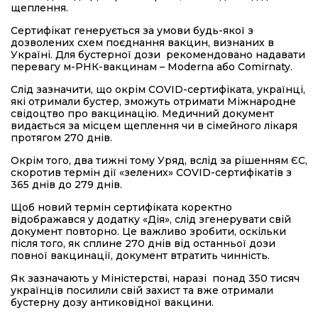
щеплення.
Сертифікат генерується за умови будь-якої з
дозволених схем поєднання вакцин, визнаних в
Україні. Для бустерної дози рекомендовано надавати
перевагу м-РНК-вакцинам – Moderna або Comirnaty.
Слід зазначити, що окрім COVID-сертифіката, українці,
які отримали бустер, зможуть отримати Міжнародне
свідоцтво про вакцинацію. Медичний документ
видається за місцем щеплення чи в сімейного лікаря
протягом 270 днів.
Окрім того, два тижні тому Уряд, вслід за рішенням ЄС,
скоротив термін дії «зелених» COVID-сертифікатів з
365 днів до 279 днів.
Щоб новий термін сертифіката коректно
відображався у додатку «Дія», слід згенерувати свій
документ повторно. Це важливо зробити, оскільки
після того, як сплине 270 днів від останньої дози
повної вакцинації, документ втратить чинність.
Як зазначають у Міністерстві, наразі понад 350 тисяч
українців посилили свій захист та вже отримали
бустерну дозу антиковідної вакцини.