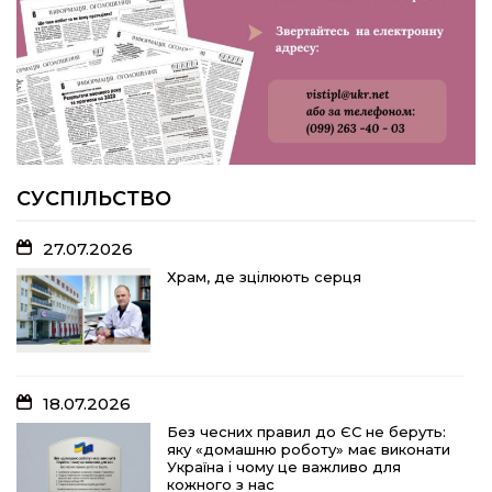
меморіальну дошку на честь
захисника Дениса Дудки
22.07.2026
Волейболістки Щербанівської
громади вибороли «золото»
обласних змагань
СУСПІЛЬСТВО
27.07.2026
18.07.2026
Храм, де зцілюють серця
Без чесних правил до ЄС не беруть:
яку «домашню роботу» має виконати
Україна і чому це важливо для
кожного з нас
18.07.2026
15.07.2026
Без чесних правил до ЄС не беруть:
яку «домашню роботу» має виконати
Спадщина не від близьких родичів:
Україна і чому це важливо для
порядок оподаткування та сплати
кожного з нас