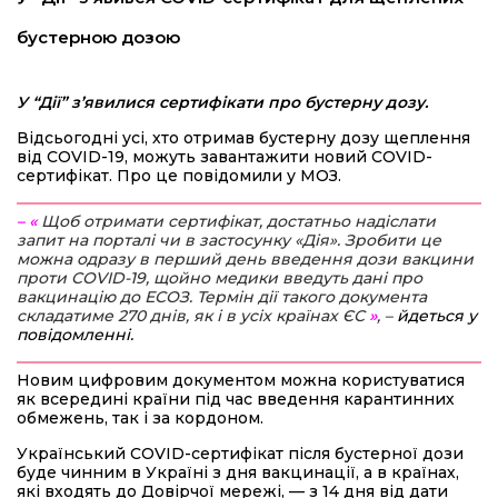
бустерною дозою
У “Дії” з’явилися сертифікати про бустерну дозу.
Відсьогодні усі, хто отримав бустерну дозу щеплення
від COVID-19, можуть завантажити новий COVID-
сертифікат. Про це повідомили у МОЗ.
– «
Щоб отримати сертифікат, достатньо надіслати
запит на порталі чи в застосунку «Дія». Зробити це
можна одразу в перший день введення дози вакцини
проти COVID-19, щойно медики введуть дані про
вакцинацію до ЕСОЗ. Термін дії такого документа
складатиме 270 днів, як і в усіх країнах ЄС
»
, –
йдеться у
повідомленні.
Новим цифровим документом можна користуватися
як всередині країни під час введення карантинних
обмежень, так і за кордоном.
Український COVID-сертифікат після бустерної дози
буде чинним в Україні з дня вакцинації, а в країнах,
які входять до Довірчої мережі, — з 14 дня від дати