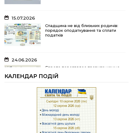
податків
15.07.2026
10.07.2026
Спадщина не від близьких родичів:
порядок оподаткування та сплати
«Юрасику, моє серце кричить і
податків
болить…»
24.06.2026
05.07.2026
Європа переглядає правила: кому з
українських біженців можуть
Шлях до тебе
КАЛЕНДАР ПОДІЙ
відмовити у захисті
23.06.2026
04.07.2026
Брак людей та воєнні ризики: що
заважає українському бізнесу
На Полтавщині розпочали жнива!
працювати