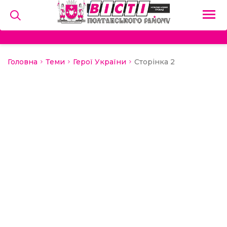
Головна
Теми
Герої України
Сторінка 2
на
и
льство
ний сектор
алерея
о
ди