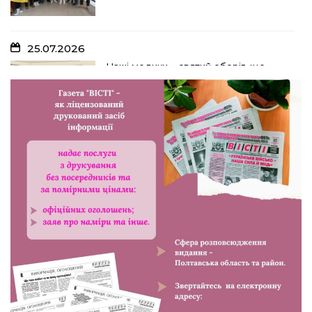
25.07.2026
Наші медики – святий оберіг, що
дарує надію, турботу і здоров’я
24.07.2026
Попри примхи погоди – з вірою в
урожай: як жнивують на полях ПП
«імені Калашника»
23.07.2026
У Розсошенцях встановили
меморіальну дошку на честь
захисника Дениса Дудки