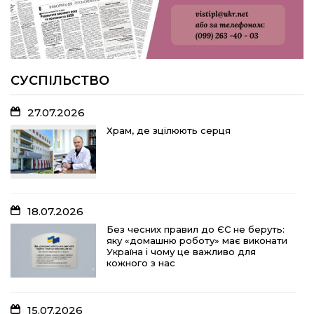
22.07.2026
Волейболістки Щербанівської
громади вибороли «золото»
обласних змагань
СУСПІЛЬСТВО
27.07.2026
18.07.2026
Храм, де зцілюють серця
Без чесних правил до ЄС не беруть:
яку «домашню роботу» має виконати
Україна і чому це важливо для
кожного з нас
18.07.2026
15.07.2026
Без чесних правил до ЄС не беруть:
яку «домашню роботу» має виконати
Спадщина не від близьких родичів:
Україна і чому це важливо для
порядок оподаткування та сплати
кожного з нас
податків
15.07.2026