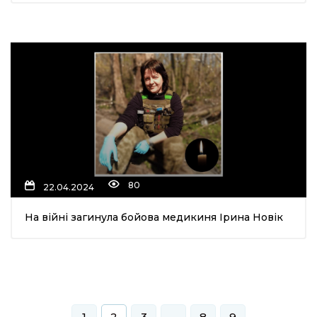
80
22.04.2024
На війні загинула бойова медикиня Ірина Новік
1
2
3
…
8
9