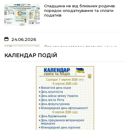
10.07.2026
Спадщина не від близьких родичів:
порядок оподаткування та сплати
«Юрасику, моє серце кричить і
податків
болить…»
24.06.2026
05.07.2026
Європа переглядає правила: кому з
українських біженців можуть
Шлях до тебе
КАЛЕНДАР ПОДІЙ
відмовити у захисті
23.06.2026
04.07.2026
Брак людей та воєнні ризики: що
заважає українському бізнесу
На Полтавщині розпочали жнива!
працювати
17.06.2026
25.06.2026
Задекларуйте зброю!