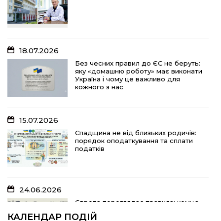
Без чесних правил до ЄС не беруть:
яку «домашню роботу» має виконати
Україна і чому це важливо для
кожного з нас
18.07.2026
15.07.2026
Без чесних правил до ЄС не беруть:
яку «домашню роботу» має виконати
Спадщина не від близьких родичів:
Україна і чому це важливо для
порядок оподаткування та сплати
кожного з нас
податків
15.07.2026
10.07.2026
Спадщина не від близьких родичів:
порядок оподаткування та сплати
«Юрасику, моє серце кричить і
податків
болить…»
24.06.2026
05.07.2026
Європа переглядає правила: кому з
українських біженців можуть
Шлях до тебе
КАЛЕНДАР ПОДІЙ
відмовити у захисті