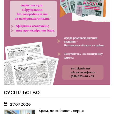
24.07.2026
Попри примхи погоди – з вірою в
урожай: як жнивують на полях ПП
«імені Калашника»
23.07.2026
У Розсошенцях встановили
меморіальну дошку на честь
захисника Дениса Дудки
22.07.2026
Волейболістки Щербанівської
громади вибороли «золото»
обласних змагань
СУСПІЛЬСТВО
27.07.2026
18.07.2026
Храм, де зцілюють серця