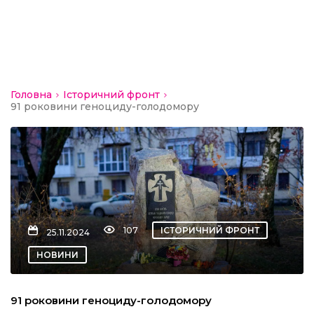
кти
“Вісті”
Головна
Історичний фронт
91 роковини геноциду-голодомору
ський район
модавцям
107
ІСТОРИЧНИЙ ФРОНТ
25.11.2024
НОВИНИ
91 роковини геноциду-голодомору