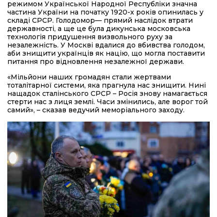
режимом Української Народної Республіки значна
частина України на початку 1920-х років опинилась у
складі СРСР. Голодомор— прямий наслідок втрати
державності, а ще це була дикунська московська
технологія придушення визвольного руху за
незалежність. У Москві вдалися до вбивства голодом,
аби знищити українців як націю, що могла поставити
питання про відновлення незалежної держави.
«Мільйони наших громадян стали жертвами
тоталітарної системи, яка прагнула нас знищити. Нині
нащадок сталінського СРСР – Росія знову намагається
стерти нас з лиця землі. Часи змінились, але ворог той
самий», – сказав ведучий меморіального заходу.