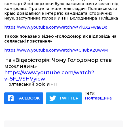
компартійної верхівки було важливо взяти селян під
контроль». Про це та інше телеглядачі Полтавського
краю довідалися з інтерв’ю кандидата історичних
наук, заступника голови УІНП Володимира Тиліщака
https://www.youtube.com/watch?v=YlUX2Fwa8Do
Також показано відео «Голодомор як відповідь на
селянські повстання»
https://www.youtube.com/watch?v=Cl18bK2UwvM
та «Відеоісторія: Чому Голодомор став
можливим»
https://www.youtube.com/watch?
v=5F_VSHVyicw
Полтавський офіс УІНП
Теги:
FACEBOOK
TWITTER
Полтавщина