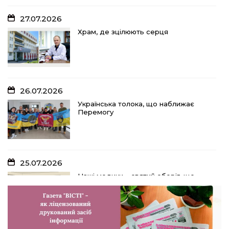
27.07.2026
Храм, де зцілюють серця
26.07.2026
Українська толока, що наближає
Перемогу
25.07.2026
Наші медики – святий оберіг, що
дарує надію, турботу і здоров’я