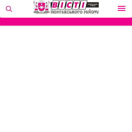
на
и
льство
ний сектор
алерея
о
ди