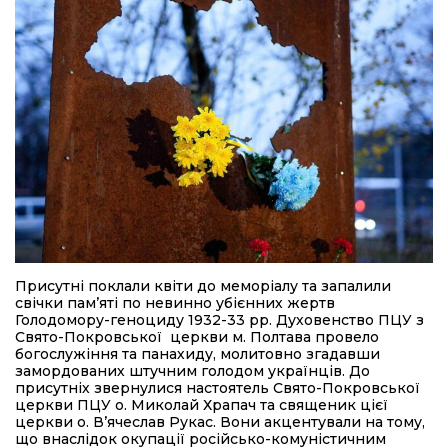
Присутні поклали квіти до меморіалу та запалили
свічки пам’яті по невинно убієнних жертв
Голодомору-геноциду 1932-33 рр. Духовенство ПЦУ з
Свято-Покровської церкви м. Полтава провело
богослужіння та панахиду, молитовно згадавши
замордованих штучним голодом українців. До
присутніх звернулися настоятель Свято-Покровської
церкви ПЦУ о. Миколай Храпач та священик цієї
церкви о. В’ячеслав Рукас. Вони акцентували на тому,
що внаслідок окупації російсько-комуністичним