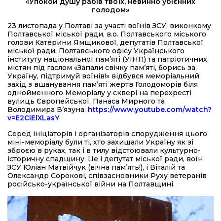
«Упокой душу рабів твоїх, невинно убієнних
голодом»
23 листопада у Полтаві за участі воїнів ЗСУ, виконкому
Полтавської міської ради, в.о. Полтавського міського
голови Катерини Ямщикової, депутатів Полтавської
міської ради, Полтавського офісу Українського
інституту національної пам’яті (УІНП) та патріотичних
містян під гаслом «Запали свічку пам’яті, борись за
Україну, підтримуй воїнів!» відбувся меморіальний
захід з вшанування пам’яті жертв Голодоморів біля
однойменного Меморіалу у сквері на перехресті
вулиць Європейської, Панаса Мирного та
Володимира В’язуна.
https://www.youtube.com/watch?
v=E2CiElXLasY
Серед ініціаторів і організаторів спорудження цього
міні-меморіалу були ті, хто захищали Україну як зі
зброєю в руках, так і в тилу відстоювали культурно-
історичну спадщину. Це і депутат міської ради, воїн
ЗСУ Юліан Матвійчук (вічна пам’ять!), і Віталій та
Олександр Сорокові, співзасновники Руху ветеранів
російсько-української війни на Полтавщині.