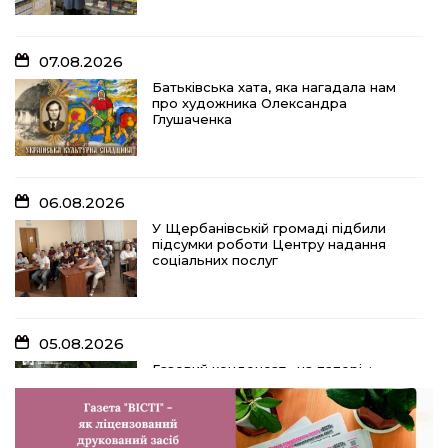
07.08.2026
Батьківська хата, яка нагадала нам
про художника Олександра
Глушаченка
06.08.2026
У Щербанівській громаді підбили
підсумки роботи Центру надання
соціальних послуг
05.08.2026
Газовий конденсат «на папері»:
директора підприємства з
Полтавщини судитимуть за ухилення
від сплати 11,5 млн грн податків