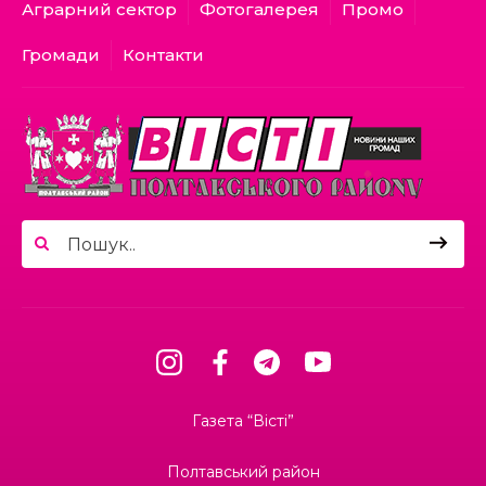
болить…»
Аграрний сектор
Фотогалерея
Промо
Громади
Контакти
15.06.2026
05.07.2026
Наслідки смертельної аварії у Києві:
як уряд планує карати затятих
Шлях до тебе
порушників ПДР
Сезон відпусток: як і де
відпочиватимуть українці
04.07.2026
На Полтавщині розпочали жнива!
10.06.2026
Від розлучення до оформлення
ДТП: які сервіси незабаром
25.06.2026
Газета “Вісті”
запрацюють у “Дії”
Як у Щербанівській громаді будують
систему підтримки ментального
Полтавський район
здоров’я: досвід, яким діляться з