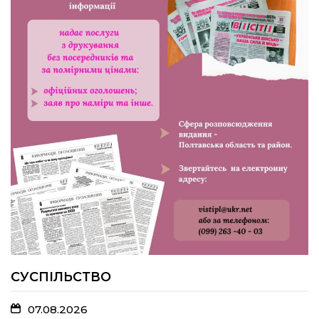
30.07.2026
Банкнота 2 000 гривень: навіщо її
вводять та коли надійде в обіг
27.07.2026
Храм, де зцілюють серця
26.07.2026
Українська толока, що наближає
Перемогу
СУСПІЛЬСТВО
07.08.2026