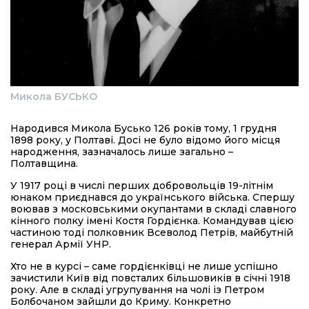
Микола БУСЬКО
Народився Микола Бусько 126 років тому, 1 грудня
1898 року, у Полтаві. Досі не було відомо його місця
народження, зазначалось лише загально –
Полтавщина.
У 1917 році в числі перших добровольців 19-літнім
юнаком приєднався до українського війська. Спершу
воював з московськими окупантами в складі славного
кінного полку імені Костя Гордієнка. Командував цією
частиною тоді полковник Всеволод Петрів, майбутній
генерал Армії УНР.
Хто не в курсі – саме гордієнківці не лише успішно
зачистили Київ від повсталих більшовиків в січні 1918
року. Але в складі угрупування на чолі із Петром
Болбочаном зайшли до Криму. Конкретно