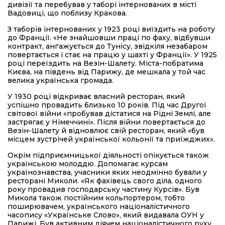
дивізії та перебував у таборі інтернованих в місті
Вадовиці, що поблизу Кракова.
З таборів інтернованих у 1923 році виїздить на роботу
до Франції. «Не знайшовши праці по фаху, відбувши
контракт, анґажується до Тунісу, звідкіля незабаром
повертається і стає на працю у шахті у Франції». У 1925
році переїздить на Везін-Шалету. Міста-побратима
Києва, на південь від Парижу, де мешкала у той час
велика українська громада.
У 1930 році відкриває власний ресторан, який
успішно провадить близько 10 років. Під час Другої
світової війни «пробував дістатися на Рідні Землі, але
застрягає у Німеччині». Після війни повертається до
Везін-Шалету й відновлює свій ресторан, який «був
місцем зустрічей української кольонії та приїжджих».
Окрім підприємницької діяльності опікується також
українською молоддю. Допомагає курсам
українознавства, учасники яких неодмінно бували у
ресторані Миколи. «Як фахівець свого діла, одного
року провадив господарську частину Курсів». Був
Микола також постійним кольпортером, тобто
поширювачем, українського націоналістичного
часопису «Українське Слово», який видавала ОУН у
Парижі. Був активним діячем націоналістичного руху,