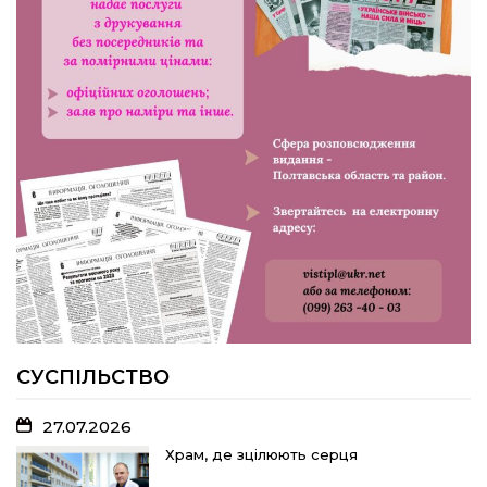
Попри примхи погоди – з вірою в
урожай: як жнивують на полях ПП
«імені Калашника»
23.07.2026
У Розсошенцях встановили
меморіальну дошку на честь
захисника Дениса Дудки
22.07.2026
Волейболістки Щербанівської
громади вибороли «золото»
обласних змагань
СУСПІЛЬСТВО
27.07.2026
18.07.2026
Храм, де зцілюють серця
Без чесних правил до ЄС не беруть: