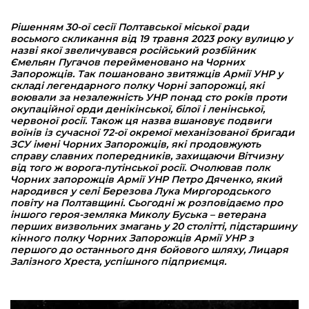
Рішенням 30-ої сесії Полтавської міської ради
восьмого скликання від 19 травня 2023 року вулицю у
назві якої звеличувався російський розбійник
Ємельян Пугачов перейменовано на Чорних
Запорожців. Так пошановано звитяжців Армії УНР у
складі легендарного полку Чорні запорожці, які
воювали за незалежність УНР понад сто років проти
окупаційної орди денікінської, білої і ленінської,
червоної росії. Також ця назва вшановує подвиги
воїнів із сучасної 72-ої окремої механізованої бригади
ЗСУ імені Чорних Запорожців, які продовжують
справу славних попередників, захищаючи Вітчизну
від того ж ворога-путінської росії. Очолював полк
Чорних запорожців Армії УНР Петро Дяченко, який
народився у селі Березова Лука Миргородського
повіту на Полтавщині. Сьогодні ж розповідаємо про
іншого героя-земляка Миколу Буська – ветерана
перших визвольних змагань у 20 столітті, підстаршину
кінного полку Чорних Запорожців Армії УНР з
першого до останнього дня бойового шляху, Лицаря
Залізного Хреста, успішного підприємця.