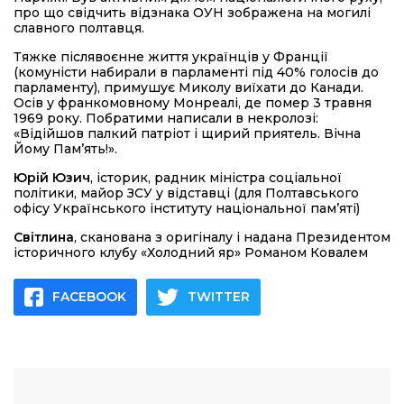
про що свідчить відзнака ОУН зображена на могилі
славного полтавця.
Тяжке післявоєнне життя українців у Франції
(комуністи набирали в парламенті під 40% голосів до
парламенту), примушує Миколу виїхати до Канади.
Осів у франкомовному Монреалі, де помер 3 травня
1969 року. Побратими написали в некролозі:
«Відійшов палкий патріот і щирий приятель. Вічна
Йому Пам’ять!».
Юрій Юзич
, історик, радник міністра соціальної
політики, майор ЗСУ у відставці (для Полтавського
офісу Українського інституту національної пам’яті)
C
вітлина
, сканована з оригіналу і надана Президентом
історичного клубу «Холодний яр» Романом Ковалем
FACEBOOK
TWITTER