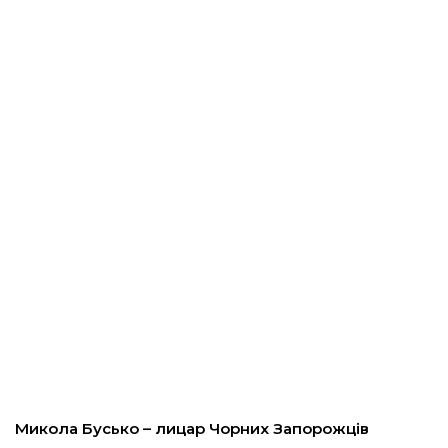
кти
“Вісті”
ський район
модавцям
Микола Бусько – лицар Чорних Запорожців