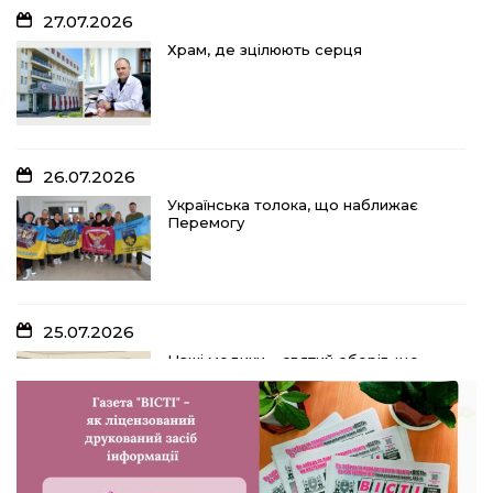
27.07.2026
Храм, де зцілюють серця
26.07.2026
Українська толока, що наближає
Перемогу
25.07.2026
Наші медики – святий оберіг, що
дарує надію, турботу і здоров’я
24.07.2026