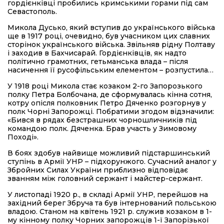
гордієнківці пробились кримськими горами під сам
Севастополь.
Микола Дусько, який вступив до українського війська
ще в 1917 році, очевидно, був учасником цих славних
сторінок українського війська. Звільняв рідну Полтаву
і заходив в Бахчисарай. Гордієнківців, як надто
політично грамотних, гетьманська влада – після
насичення її русофільським елементом – розпустила…
У 1918 році Микола стає козаком 2-го Запорозького
полку Петра Болбочана, де сформувалась кінна сотня,
котру опісля полковник Петро Дяченко розгорнув у
полк Чорні Запорожці. Побратими згодом відзначили:
«Бився в рядах безстрашних чорношличників під
командою полк. Дяченка. Брав участь у Зимовому
Поході».
В боях здобув найвище можливий підстаршинський
ступінь в Армії УНР – підхорунжого. Сучасний аналог у
Збройних Силах України приблизно відповідає
званням між головний сержант і майстер-сержант.
У листопаді 1920 р., в складі Армії УНР, перейшов на
західний берег Збруча та був інтернований польською
владою. Станом на квітень 1921 р. служив козаком в 1-
му кінному полку Чорних запорожців 1-ї Запорізької