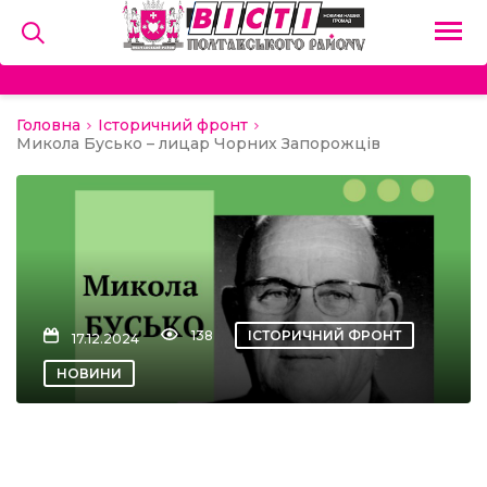
Головна
Історичний фронт
на
Микола Бусько – лицар Чорних Запорожців
и
льство
ний сектор
138
ІСТОРИЧНИЙ ФРОНТ
17.12.2024
алерея
НОВИНИ
о
ди