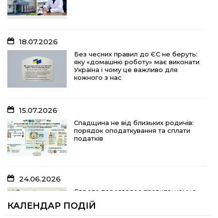
яку «домашню роботу» має виконати
Україна і чому це важливо для
кожного з нас
18.07.2026
15.07.2026
Без чесних правил до ЄС не беруть:
яку «домашню роботу» має виконати
Спадщина не від близьких родичів:
Україна і чому це важливо для
порядок оподаткування та сплати
кожного з нас
податків
15.07.2026
10.07.2026
Спадщина не від близьких родичів:
порядок оподаткування та сплати
«Юрасику, моє серце кричить і
податків
болить…»
24.06.2026
05.07.2026
Європа переглядає правила: кому з
українських біженців можуть
Шлях до тебе
КАЛЕНДАР ПОДІЙ
відмовити у захисті