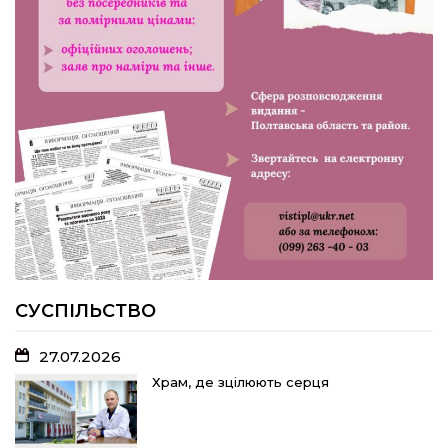
«імені Калашника»
23.07.2026
У Розсошенцях встановили
меморіальну дошку на честь
захисника Дениса Дудки
22.07.2026
Волейболістки Щербанівської
громади вибороли «золото»
обласних змагань
СУСПІЛЬСТВО
27.07.2026
18.07.2026
Храм, де зцілюють серця
Без чесних правил до ЄС не беруть:
яку «домашню роботу» має виконати
Україна і чому це важливо для