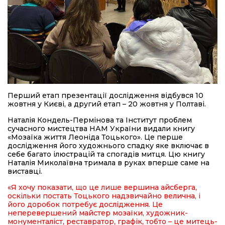
Перший етап презентації дослідження відбувся 10
жовтня у Києві, а другий етап – 20 жовтня у Полтаві.
Наталія Кондель-Пермінова та Інститут проблем
сучасного мистецтва НАМ України видали книгу
«Мозаїка життя Леоніда Тоцького». Це перше
дослідження його художнього спадку яке включає в
себе багато ілюстрацій та спогадів митця. Цю книгу
Наталія Миколаївна тримала в руках вперше саме на
виставці.
«Я хочу показати, що це лише вершина айсберга,
оскільки постать Тоцького надзвичайно велична, і
його доробок потребує дослідження. Це
неперевершений майстер мозаїки, художник-
монументаліст, реставратор, графік, тобто – це митець-