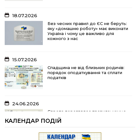
кожного з нас
18.07.2026
15.07.2026
Без чесних правил до ЄС не беруть:
яку «домашню роботу» має виконати
Спадщина не від близьких родичів:
Україна і чому це важливо для
порядок оподаткування та сплати
кожного з нас
податків
15.07.2026
10.07.2026
Спадщина не від близьких родичів:
порядок оподаткування та сплати
«Юрасику, моє серце кричить і
податків
болить…»
24.06.2026
05.07.2026
Європа переглядає правила: кому з
українських біженців можуть
Шлях до тебе
КАЛЕНДАР ПОДІЙ
відмовити у захисті