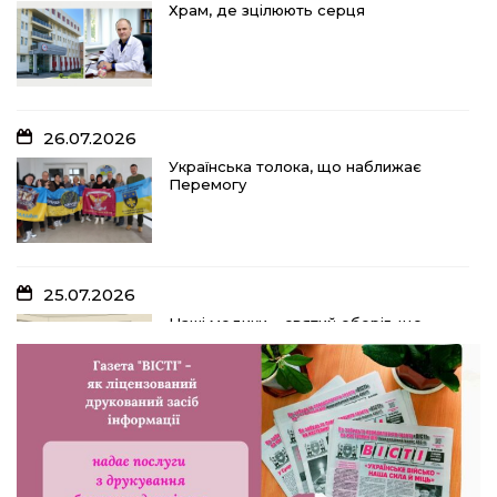
Храм, де зцілюють серця
26.07.2026
Українська толока, що наближає
Перемогу
25.07.2026
Наші медики – святий оберіг, що
дарує надію, турботу і здоров’я
24.07.2026
Попри примхи погоди – з вірою в
урожай: як жнивують на полях ПП