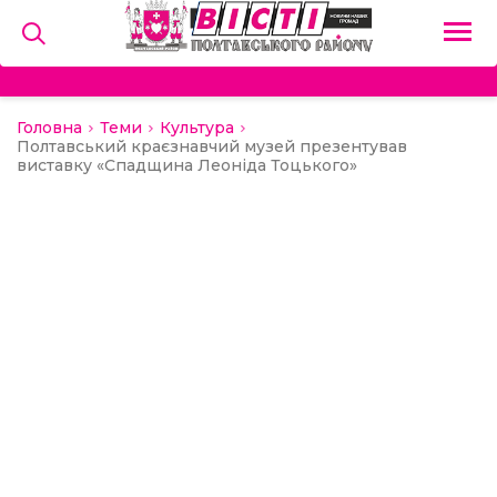
Головна
Теми
Культура
на
Полтавський краєзнавчий музей презентував
виставку «Спадщина Леоніда Тоцького»
и
льство
ний сектор
алерея
о
ди