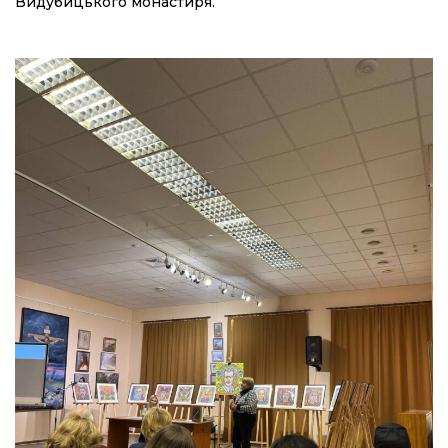
Видубицького монастиря.