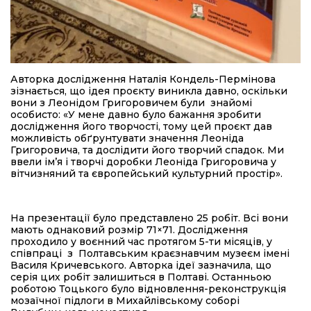
Авторка дослідження Наталія Кондель-Пермінова
зізнається, що ідея проєкту виникла давно, оскільки
вони з Леонідом Григоровичем були знайомі
особисто: «У мене давно було бажання зробити
дослідження його творчості, тому цей проєкт дав
можливість обґрунтувати значення Леоніда
Григоровича, та дослідити його творчий спадок. Ми
ввели ім’я і творчі доробки Леоніда Григоровича у
вітчизняний та європейський культурний простір».
На презентації було представлено 25 робіт. Всі вони
мають однаковий розмір 71×71. Дослідження
проходило у воєнний час протягом 5-ти місяців, у
співпраці з Полтавським краєзнавчим музеєм імені
Василя Кричевського. Авторка ідеї зазначила, що
серія цих робіт залишиться в Полтаві. Останньою
роботою Тоцького було відновлення-реконструкція
мозаїчної підлоги в Михайлівському соборі