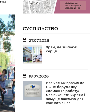
ати
У Розсошенцях
встановили
меморіальну дошку на
честь захисника
Дениса Дудки
СУСПІЛЬСТВО
22.07.2026
27.07.2026
Волейболістки
Щербанівської
Храм, де зцілюють
громади вибороли
серця
«золото» обласних
змагань
18.07.2026
18.07.2026
Без чесних правил до
ЄС не беруть: яку
Без чесних правил до
«домашню роботу»
ЄС не беруть: яку
має виконати Україна і
«домашню роботу»
чому це важливо для
має виконати Україна і
кожного з нас
чому це важливо для
кожного з нас
15.07.2026