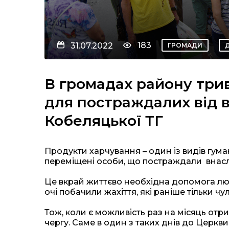
183
31.07.2022
ГРОМАДИ
В громадах району три
для постраждалих від в
Кобеляцької ТГ
Продукти харчування – один із видів гума
переміщені особи, що постраждали внаслі
Це вкрай життєво необхідна допомога людям
очі побачили жахіття, які раніше тільки чул
Тож, коли є можливість раз на місяць отр
чергу. Саме в один з таких днів до Церкв