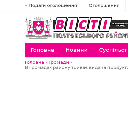
+ Подати оголошення
Оголошення
Головна
Новини
Суспільст
Головна
Громади
В громадах району триває видача продуктов