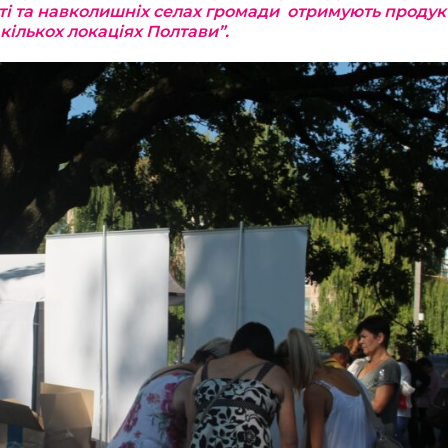
сті та навколишніх селах громади отримують продук
кількох локаціях Полтави”.