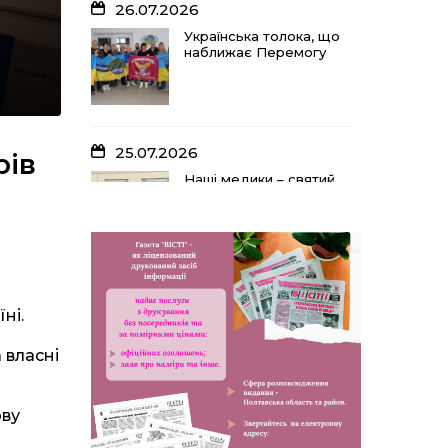
26.07.2026
Українська толока, що
наближає Перемогу
25.07.2026
рів
Наші медики – святий
оберіг, що дарує
надію, турботу і
здоров’я
24.07.2026
ні.
Попри примхи погоди
– з вірою в урожай: як
 власні
жнивують на полях
ПП «імені Калашника»
ову
23.07.2026