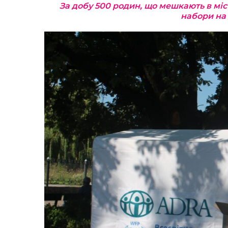
За добу 500 родин, що мешкають в мі
набори на 