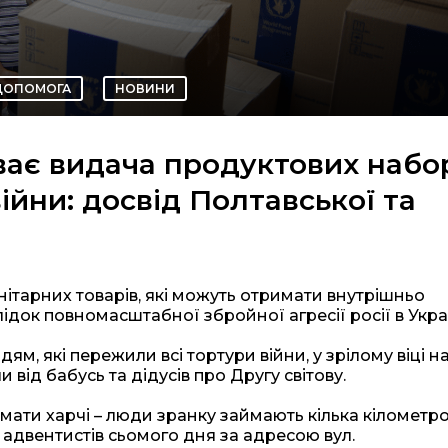
ДОПОМОГА
НОВИНИ
ває видача продуктових набо
ійни: досвід Полтавської та
нітарних товарів, які можуть отримати внутрішньо
док повномасштабної збройної агресії росії в Украї
, які пережили всі тортури війни, у зрілому віці на
и від бабусь та дідусів про Другу світову.
имати харчі – люди зранку займають кілька кілометр
и адвентистів сьомого дня за адресою вул.