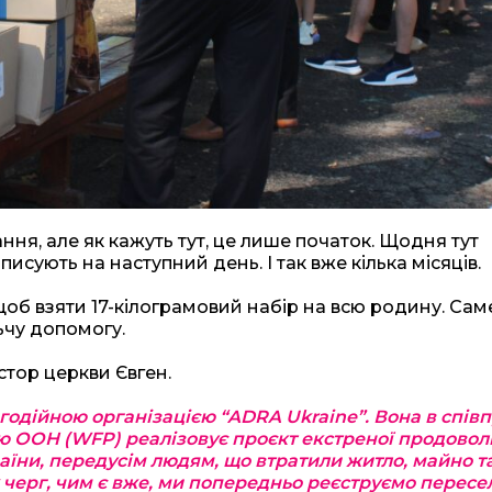
ння, але як кажуть тут, це лише початок. Щодня тут
писують на наступний день. І так вже кілька місяців.
об взяти 17-кілограмовий набір на всю родину. Сам
ьчу допомогу.
астор церкви Євген.
одійною організацією “ADRA Ukraine”. Вона в співп
 ООН (WFP) реалізовує проєкт екстреної продовол
ни, передусім людям, що втратили житло, майно т
 черг, чим є вже, ми попередньо реєструємо пересе