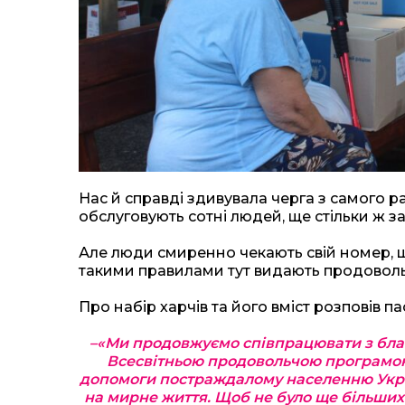
Нас й справді здивувала черга з самого ра
обслуговують сотні людей, ще стільки ж за
Але люди смиренно чекають свій номер, щ
такими правилами тут видають продовол
Про набір харчів та його вміст розповів п
–«Ми продовжуємо співпрацювати з благ
Всесвітньою продовольчою програмою
допомоги постраждалому населенню Украї
на мирне життя. Щоб не було ще більших