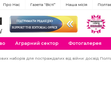
Про Нас
Газета “Вісті”
Наша місія
Полта
во
Аграрний сектор
Фотогалерея
их наборів для постраждалих від війни: досвід Полта