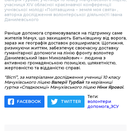
учасниця ХІV обласної краєзнавчої конференції
учнівської молоді «Полтавщина – земля моя свята» ,
авторка дослідження волонтерської діяльності Івана
Данилевського
Раніше допомога спрямовувалася на підтримку саме
жителів Мачух, що захищають Батьківщину від ворога,
зараз же географія доставок розширилася. Щотижня,
ризикуючи життям, забезпечує своєчасну доставку
гуманітарної допомоги на лінію фронту волонтер
Данилевський Іван Миколайович – людина з
активною громадянською позицією, шляхетністю,
жертовністю та відданістю справі.
“Вісті”, за матеріалами дослідження учениці 10 класу
Мачухівського ліцею
Валерії Турбай
та керівниці
гуртка «Спадкоємці» Мачухівського ліцею
Ніни Ярової
.
Теги:
FACEBOOK
TWITTER
волонтери
допомога_ЗСУ