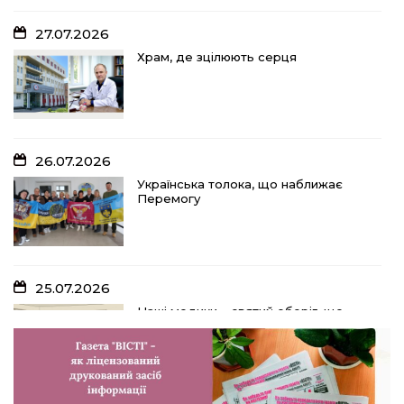
27.07.2026
Храм, де зцілюють серця
26.07.2026
Українська толока, що наближає
Перемогу
25.07.2026
Наші медики – святий оберіг, що
дарує надію, турботу і здоров’я