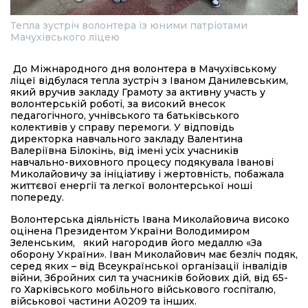
Тепла зустріч волонтера із юними патріотами
Мачухівського ліцею
До Міжнародного дня волонтера в Мачухівському
ліцеї відбулася тепла зустріч з Іваном Данилевським,
який вручив закладу Грамоту за активну участь у
волонтерській роботі, за високий внесок
педагогічного, учнівського та батьківського
колективів у справу перемоги. У відповідь
директорка навчального закладу Валентина
Валеріївна Білокінь, від імені усіх учасників
навчально-виховного процесу подякувала Іванові
Миколайовичу за ініціативу і жертовність, побажала
життєвої енергії та легкої волонтерської ноші
попереду.
Волонтерська діяльність Івана Миколайовича високо
оцінена Президентом України Володимиром
Зеленським, який нагородив його медаллю «За
оборону України». Іван Миколайович має безліч подяк,
серед яких – від Всеукраїнської організації інвалідів
війни, Збройних сил та учасників бойових дій, від 65-
го Харківського мобільного військового госпіталю,
військової частини А0209 та інших.