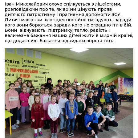
Іван Миколайович охоче спілкується з ліцеїстами,
розповідаючи про те, як воїни цінують прояв
дитячого патріотизму і прагнення допомогти ЗСУ.
Дитячі малюнки хлопцям постійно нагадують, заради
кого вони борються, заради кого не страшно іти в бій.
Вони відчувають підтримку, тепло, радість і
величезне бажання наших дітей жити в мирній країні,
що додає сил і бажання відкидати ворога геть.