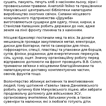
сушать, пакують, печуть хліб з насінням льону, зіри і
прованськими травами. Анатолій Гейко та працівники
Мачухівської центральної бібліотеки налагодили
виробництво окопних свічок. Силами місцевого
комунального підприємства «Дружба»
виготовляються сушарки для одягу, пічки, кирки, а
Станіслав Калашник робить держаки до них, адже
земля на лінії фронту глиняна та з камінням.
Місцеві бджолярі постачали мед та віск. За донати
мешканців громади закуплялися метал, електроди,
диски для болгарки, петлі та саморізи для пічок,
гофрокартон, спеції, пластівці та упаковки для борщів,
супів, фініки, родзинки, для енергетичних перекусів,
сіль, цукор, оцет. Значну організаційну роботу перед
відправкою допомоги на фронт проводить В.В. Солоп,
тримаючи зв’язки з місцевими благодійниками та
налагоджуючи доставку комплектуючих частин,
овочів, фруктів тощо.
Волонтерство зближує активних та вмотивованих
людей, тому щотижня «Газель» Івана Данилевського
робить зупинку біля Мачухівського ліцею, аби забрати
продовольчу допомогу для військових ЗСУ,
організовану вчителями, батьками учнів, а також
сувеніри та малюнки, які з любов’ю готують діти.