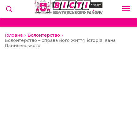
Головна
Волонтерство
на
Волонтерство – справа його життя: історія Івана
Данилевського
и
льство
ний сектор
алерея
о
ди