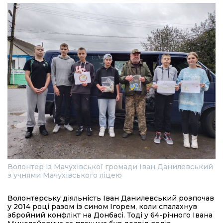
Волонтер із Мачухівської громади Іван Данилевський
з учнями Мачухівського ліцею
Волонтерську діяльність Іван Данилевський розпочав
у 2014 році разом із сином Ігорем, коли спалахнув
збройний конфлікт на Донбасі. Тоді у 64-річного Івана