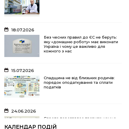
Без чесних правил до ЄС не беруть:
яку «домашню роботу» має виконати
Україна і чому це важливо для
кожного з нас
18.07.2026
15.07.2026
Без чесних правил до ЄС не беруть:
яку «домашню роботу» має виконати
Спадщина не від близьких родичів:
Україна і чому це важливо для
порядок оподаткування та сплати
кожного з нас
податків
15.07.2026
10.07.2026
Спадщина не від близьких родичів:
порядок оподаткування та сплати
«Юрасику, моє серце кричить і
податків
болить…»
24.06.2026
05.07.2026
Європа переглядає правила: кому з
українських біженців можуть
Шлях до тебе
КАЛЕНДАР ПОДІЙ
відмовити у захисті