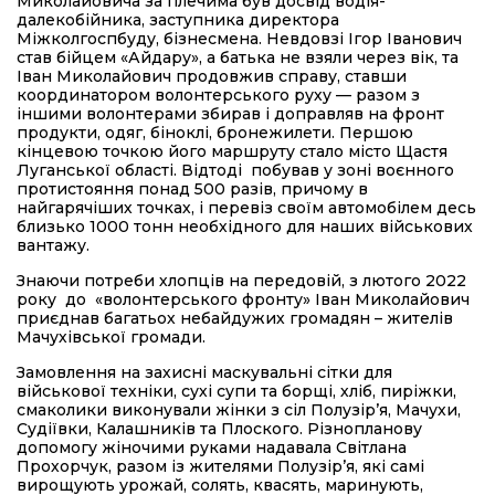
Миколайовича за плечима був досвід водія-
далекобійника, заступника директора
Міжколгоспбуду, бізнесмена. Невдовзі Ігор Іванович
став бійцем «Айдару», а батька не взяли через вік, та
Іван Миколайович продовжив справу, ставши
координатором волонтерського руху — разом з
іншими волонтерами збирав і доправляв на фронт
продукти, одяг, біноклі, бронежилети. Першою
кінцевою точкою його маршруту стало місто Щастя
Луганської області. Відтоді побував у зоні воєнного
протистояння понад 500 разів, причому в
найгарячіших точках, і перевіз своїм автомобілем десь
близько 1000 тонн необхідного для наших військових
вантажу.
Знаючи потреби хлопців на передовій, з лютого 2022
року до «волонтерського фронту» Іван Миколайович
приєднав багатьох небайдужих громадян – жителів
Мачухівської громади.
Замовлення на захисні маскувальні сітки для
військової техніки, сухі супи та борщі, хліб, пиріжки,
смаколики виконували жінки з сіл Полузір’я, Мачухи,
Судіївки, Калашників та Плоского. Різнопланову
допомогу жіночими руками надавала Світлана
Прохорчук, разом із жителями Полузір’я, які самі
вирощують урожай, солять, квасять, маринують,