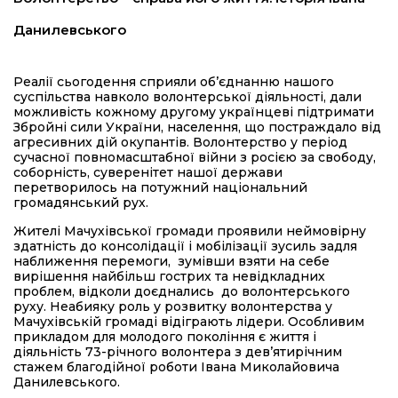
Данилевського
Реалії сьогодення сприяли об’єднанню нашого
суспільства навколо волонтерської діяльності, дали
можливість кожному другому українцеві підтримати
Збройні сили України, населення, що постраждало від
агресивних дій окупантів. Волонтерство у період
сучасної повномасштабної війни з росією за свободу,
соборність, суверенітет нашої держави
перетворилось на потужний національний
громадянський рух.
Жителі Мачухівської громади проявили неймовірну
здатність до консолідації і мобілізації зусиль задля
наближення перемоги, зумівши взяти на себе
вирішення найбільш гострих та невідкладних
проблем, відколи доєднались до волонтерського
руху. Неабияку роль у розвитку волонтерства у
Мачухівській громаді відіграють лідери. Особливим
прикладом для молодого покоління є життя і
діяльність 73-річного волонтера з дев’ятирічним
стажем благодійної роботи Івана Миколайовича
Данилевського.