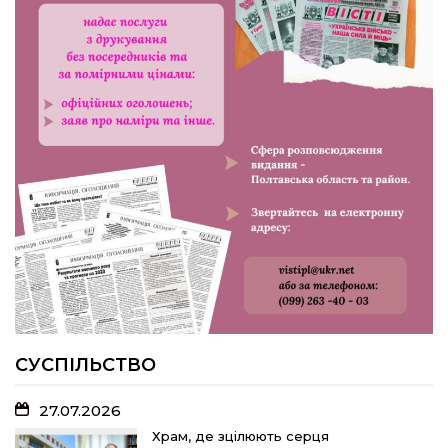
24.07.2026
Попри примхи погоди – з вірою в
урожай: як жнивують на полях ПП
«імені Калашника»
23.07.2026
У Розсошенцях встановили
меморіальну дошку на честь
захисника Дениса Дудки
22.07.2026
Волейболістки Щербанівської
громади вибороли «золото»
обласних змагань
СУСПІЛЬСТВО
27.07.2026
18.07.2026
Храм, де зцілюють серця