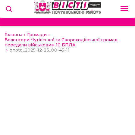
Головна
Громади
на
Волонтери Чутівської та Скороходівської громад
передали військовим 10 БПЛА
photo_2025-12-23_00-45-11
и
льство
ний сектор
алерея
о
ди