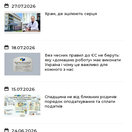
27.07.2026
18.07.2026
Храм, де зцілюють серця
Без чесних правил до ЄС не беруть:
яку «домашню роботу» має виконати
Україна і чому це важливо для
кожного з нас
18.07.2026
15.07.2026
Без чесних правил до ЄС не беруть:
яку «домашню роботу» має виконати
Спадщина не від близьких родичів:
Україна і чому це важливо для
порядок оподаткування та сплати
кожного з нас
податків
15.07.2026
10.07.2026
Спадщина не від близьких родичів:
порядок оподаткування та сплати
«Юрасику, моє серце кричить і
податків
болить…»
24.06.2026