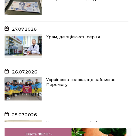
27.07.2026
Храм, де зцілюють серця
26.07.2026
Українська толока, що наближає
Перемогу
25.07.2026
Наші медики – святий оберіг, що
дарує надію, турботу і здоров’я