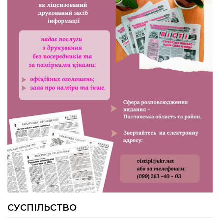
24.07.2026
Попри примхи погоди – з вірою в
урожай: як жнивують на полях ПП
«імені Калашника»
23.07.2026
У Розсошенцях встановили
меморіальну дошку на честь
захисника Дениса Дудки
22.07.2026
Волейболістки Щербанівської
громади вибороли «золото»
обласних змагань
СУСПІЛЬСТВО