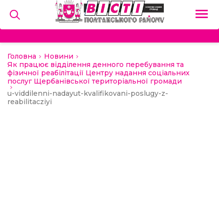
Головна
Новини
на
Як працює відділення денного перебування та
фізичної реабілітації Центру надання соціальних
послуг Щербанівської територіальної громади
и
u-viddilenni-nadayut-kvalifikovani-poslugy-z-
reabilitacziyi
льство
ний сектор
алерея
о
ди