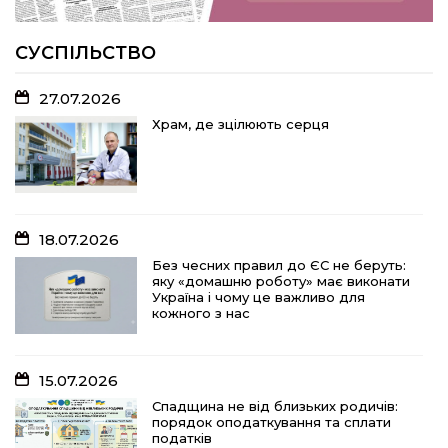
Волейболістки Щербанівської
громади вибороли «золото»
обласних змагань
СУСПІЛЬСТВО
27.07.2026
18.07.2026
Храм, де зцілюють серця
Без чесних правил до ЄС не беруть:
яку «домашню роботу» має виконати
Україна і чому це важливо для
кожного з нас
18.07.2026
15.07.2026
Без чесних правил до ЄС не беруть:
яку «домашню роботу» має виконати
Спадщина не від близьких родичів:
Україна і чому це важливо для
порядок оподаткування та сплати
кожного з нас
податків
15.07.2026
10.07.2026
Спадщина не від близьких родичів:
порядок оподаткування та сплати
«Юрасику, моє серце кричить і
податків
болить…»