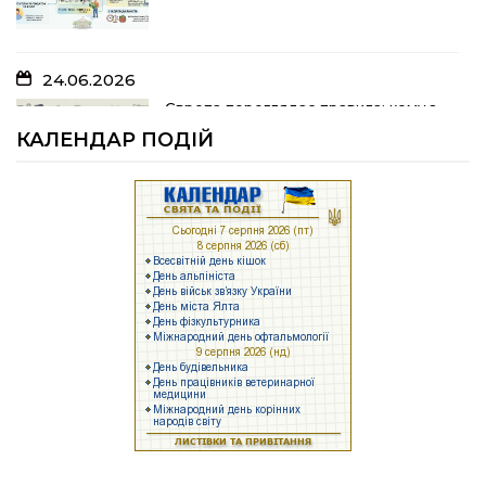
24.06.2026
05.07.2026
Європа переглядає правила: кому з
українських біженців можуть
Шлях до тебе
КАЛЕНДАР ПОДІЙ
відмовити у захисті
23.06.2026
04.07.2026
Брак людей та воєнні ризики: що
заважає українському бізнесу
На Полтавщині розпочали жнива!
працювати
17.06.2026
25.06.2026
Задекларуйте зброю!
Як у Щербанівській громаді будують
систему підтримки ментального
здоров’я: досвід, яким діляться з