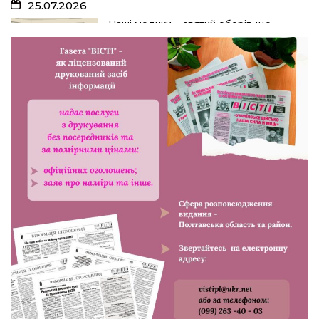
25.07.2026
Наші медики – святий оберіг, що
дарує надію, турботу і здоров’я
24.07.2026
Попри примхи погоди – з вірою в
урожай: як жнивують на полях ПП
«імені Калашника»
23.07.2026
У Розсошенцях встановили
меморіальну дошку на честь
захисника Дениса Дудки
22.07.2026